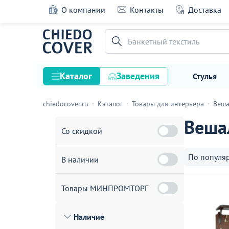
О компании
Контакты
Доставка
Банкетный текстиль
Каталог
Заведения
Стулья
chiedocover.ru
Каталог
Товары для интерьера
Веша
Стулья
Веша
Столы
Со скидкой
Подстолья и опоры
По популя
В наличии
Столешницы
Текстиль
Товары МИНПРОМТОРГ
Кресла
Наличие
Диваны