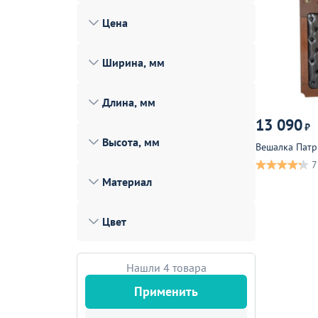
Лофт
Цена
Гостиницы и отели
Ширина, мм
Мебель для хранения
Комплектующие
Длина, мм
Корпусная мебель
13 090
₽
Высота, мм
Освещение
Вешалка Пат
7
Оборудование
Материал
Для интерьера
Цвет
Комнаты
Подборки
Нашли 4 товара
Акции
Применить