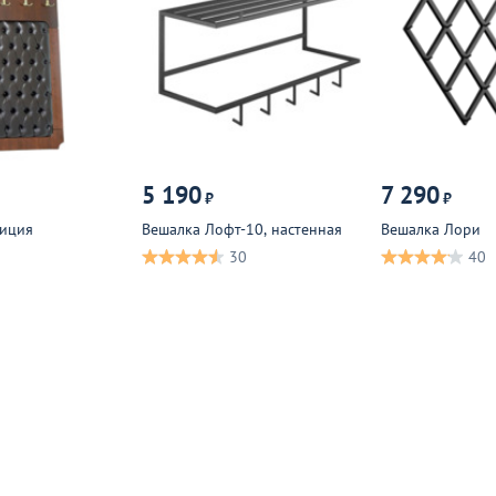
5 190
7 290
₽
₽
риция
Вешалка Лофт-10, настенная
Вешалка Лори
30
40