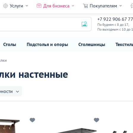
Услуги
Для бизнеса
Покупателям
+7 922 906 67 7
По будням с 8 до 17,
По выходным с 10 до 
Столы
Подстолья и опоры
Столешницы
Текстил
лки
лки настенные
рности