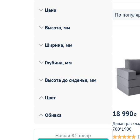
Лофт
Цена
По популя
Гостиницы и отели
Высота, мм
Мебель для хранения
Комплектующие
Ширина, мм
Корпусная мебель
Глубина, мм
Освещение
Оборудование
Высота до сиденья, мм
Для интерьера
Цвет
Комнаты
Подборки
18 990
Обивка
₽
Акции
Диван раскла
700*1900
Нашли 81 товар
1