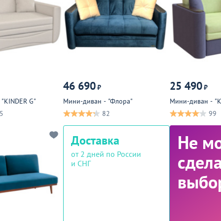
46 690
25 490
₽
₽
 "KINDER G"
Мини-диван - "Флора"
Мини-диван - "
5
82
99
Не м
Доставка
от 2 дней по России
сдела
и СНГ
выбо