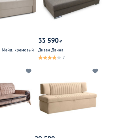
33 590
₽
ь Мейд, кремовый
Диван Двина
7