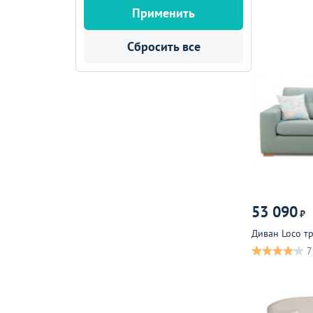
Применить
Сбросить все
53 090
₽
Диван Loco т
7