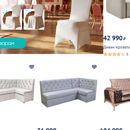
42 990
₽
Диван-кроват
8