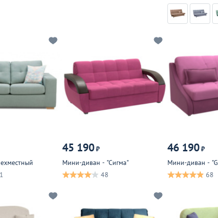
45 190
46 190
₽
₽
рехместный
Мини-диван - "Сигма"
Мини-диван - "
1
48
68