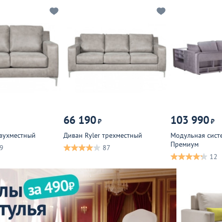
66 190
103 990
₽
₽
двухместный
Диван Ryler трехместный
Модульная сист
Премиум
9
87
12