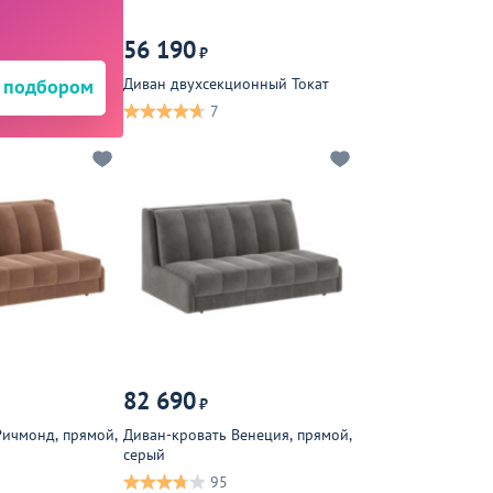
56 190
₽
 подбором
Диван двухсекционный Токат
7
82 690
₽
Ричмонд, прямой,
Диван-кровать Венеция, прямой,
серый
95