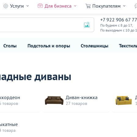
Услуги
Для бизнеса
Покупателям
+7 922 906 67 7
По будням с 8 до 17,
По выходным с 10 до 
Столы
Подстолья и опоры
Столешницы
Текстил
ладные диваны
ккордеон
Диван-книжка
6 товаров
27 товаров
ыкатные
4 товара