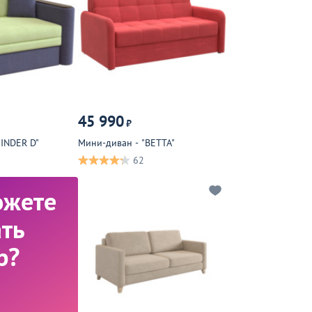
45 990
₽
KINDER D"
Мини-диван - "BETTA"
62
ожете
ть
р?