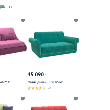
+1
45 090
₽
GAMMA"
Мини-диван - "VERSAL"
39