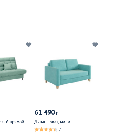
61 490
₽
евый прямой
Диван Токат, мини
7