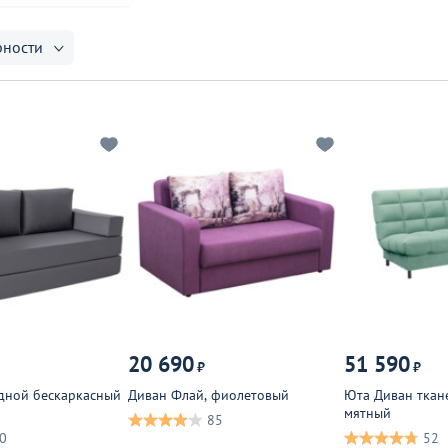
рности
20 690
51 590
₽
₽
дной бескаркасный
Диван Флай, фиолетовый
Юта Диван ткан
мятный
85
0
52