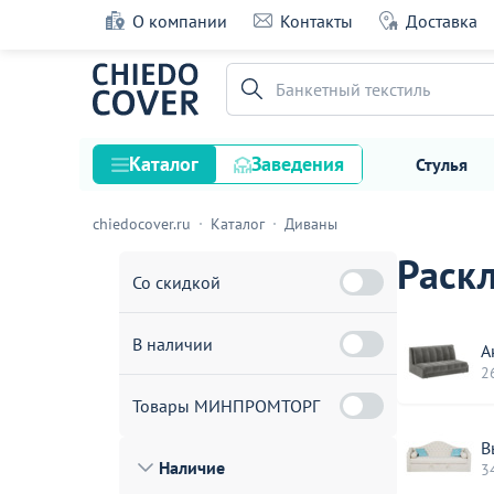
О компании
Контакты
Доставка
Банкетный текстиль
Каталог
Заведения
Стулья
chiedocover.ru
Каталог
Диваны
Стулья
Раск
Столы
Со скидкой
Подстолья и опоры
В наличии
Столешницы
А
2
Текстиль
Товары МИНПРОМТОРГ
Кресла
В
Наличие
Диваны
3