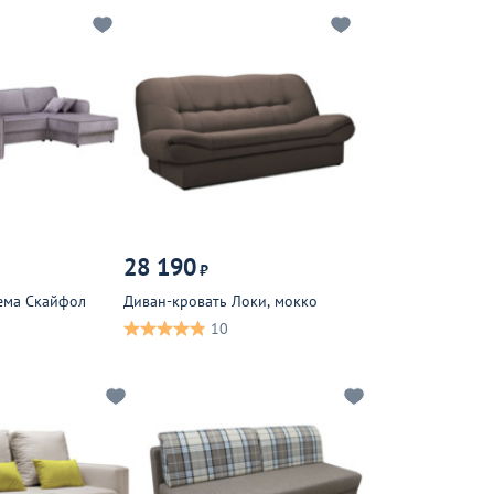
28 190
₽
ема Скайфол
Диван-кровать Локи, мокко
10