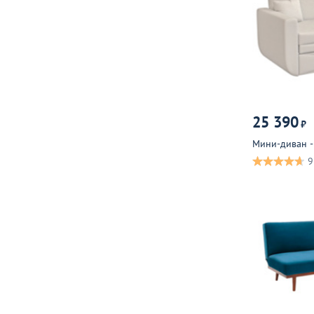
25 390
₽
Мини-диван -
9