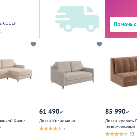
₽
ть COOLY
Помочь с
1
61 490
85 990
₽
₽
манкой Килис
Диван Килис мини
Диван-кровать 
темно-бежевый
1
5
82