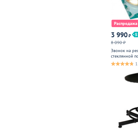
Распродажа
3 990
5
₽
8 090 ₽
Звонок на ре
стеклянной по
золото
1