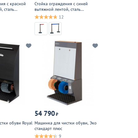
ния с красной
Стойка ограждения с синей
, сталь
вытяжной лентой, сталь
нержавеющая
12
54 790
₽
стки обуви Royal
Машинка для чистки обуви, Эко
стандарт плюс
9