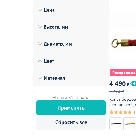
Лофт
Цена
Гостиницы и отели
Высота, мм
Мебель для хранения
Комплектующие
Диаметр, мм
Корпусная мебель
Цвет
Освещение
Оборудование
Распродажа
Материал
4 490
Для интерьера
4
₽
8 290 ₽
Комнаты
Нашли 32 товара
Канат бордов
оконцовкой, 
Подборки
Применить
1
Акции
Сбросить все