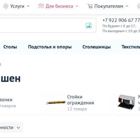
Услуги
Для бизнеса
Покупателям
+7 922 906 67 7
По будням с 8 до 17,
По выходным с 10 до 
Столы
Подстолья и опоры
Столешницы
Текстил
ц
пшен
Стойки
вонки
ограждения
 товаров
12 товара
рности