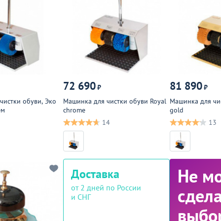
72 690
81 890
₽
₽
чистки обуви, Эко
Машинка для чистки обуви Royal
Машинка для чи
ем
chrome
gold
14
13
Не м
Доставка
от 2 дней по России
сдела
и СНГ
выбо