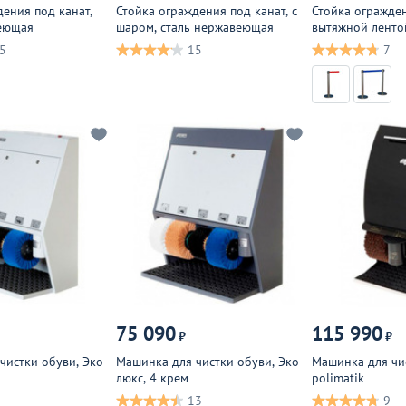
дения под канат,
Стойка ограждения под канат, с
Стойка огражде
веющая
шаром, сталь нержавеющая
вытяжной лентой
нержавеющая
5
15
7
75 090
115 990
₽
₽
чистки обуви, Эко
Машинка для чистки обуви, Эко
Машинка для чи
люкс, 4 крем
polimatik
13
9