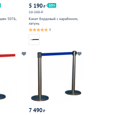
5 190
50
₽
10 200 ₽
пшен 5076,
Канат бордовый с карабином,
латунь
9
7 490
₽