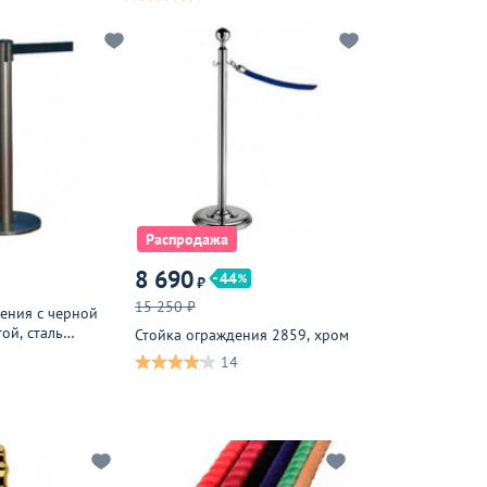
Распродажа
8 690
44
₽
15 250 ₽
ения с черной
ой, сталь
Стойка ограждения 2859, хром
14