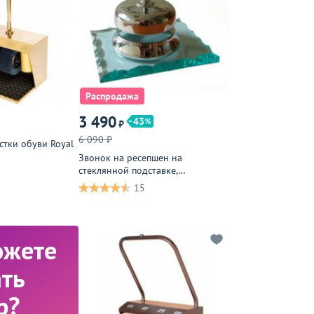
Распродажа
3 490
43
₽
6 090 ₽
стки обуви Royal
Звонок на ресепшен на
стеклянной подставке,
хромированный
15
ожете
ть
р?