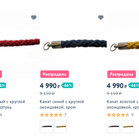
Распродажа
Распродажа
4 990
4 990
6
46
46
₽
₽
9 150 ₽
9 150 ₽
ый с круглой
Канат синий с круглой
Канат золотой с
латунь
оконцовкой, хром
оконцовкой, хр
4
7
9