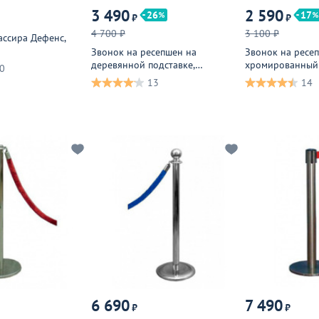
3 490
2 590
26
17
₽
₽
4 700 ₽
3 100 ₽
ассира Дефенс,
Звонок на ресепшен на
Звонок на ресе
деревянной подставке,
хромированный
0
хромированный
13
14
6 690
7 490
₽
₽