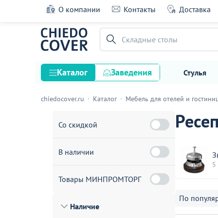
О компании
Контакты
Доставка
Складные столы
Каталог
Заведения
Стулья
chiedocover.ru
Каталог
Мебель для отелей и гостини
Стулья
Ресе
Столы
Со скидкой
Подстолья и опоры
В наличии
Столешницы
З
5
Текстиль
Товары МИНПРОМТОРГ
Кресла
По популя
Наличие
Диваны