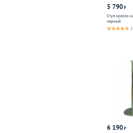
5 790
₽
Стул кресло к
черный
1
6 190
₽