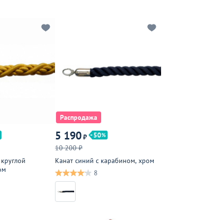
Распродажа
5 190
50
₽
10 200 ₽
 круглой
Канат синий с карабином, хром
ом
8