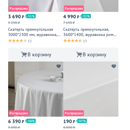
Распродажа
Распродажа
3 690
4 990
31
31
₽
₽
5 290 ₽
7 190 ₽
Скатерть прямоугольная
Скатерть прямоугольная,
3000*2300 мм, журавинка,
3600*1400, журавинка ромб
белая гладь, в пол, со
белый, 1 шов
12
13
стачным швом
В корзину
В корзину
Распродажа
Распродажа
6 390
190
30
97
₽
₽
9 090 ₽
6 090 ₽