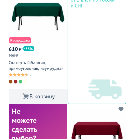
и СНГ
Распродажа
610
33
₽
900 ₽
Скатерть Габардин,
прямоугольная, изумрудная
7
В корзину
Не
можете
сделать
выбор?