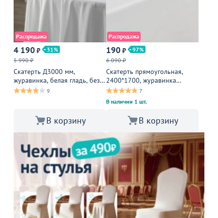
Распродажа
Распродажа
4 190
190
31
97
₽
₽
5 990 ₽
6 090 ₽
Скатерть Д3000 мм,
Скатерть прямоугольная,
журавинка, белая гладь, без
2400*1700, журавинка
шва
1346/010101, белая гладь,
9
7
без шва
В наличии 1 шт.
В корзину
В корзину