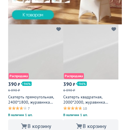
Распродажа
Распродажа
390
390
94
94
₽
₽
6 090 ₽
6 090 ₽
Скатерть прямоугольная,
Скатерть квадратная,
2400*1800, журавинка
2000*2000, журавинка
1346/010101, гладь белая,
1346/010101, гладь белая,
7
10
без шва
без шва
В наличии 1 шт.
В наличии 1 шт.
В корзину
В корзину