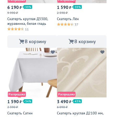
6 190
1 590
39
39
₽
₽
9 990 ₽
2 590 ₽
Скатерть круглая Д3300,
Скатерть Лён
журавинка, белая гладь
37
11
В корзину
В корзину
Распродажа
Распродажа
1 590
3 490
34
43
₽
₽
2 390 ₽
6 090 ₽
Скатерть Сатин
Скатерть круглая Д2100 мм,