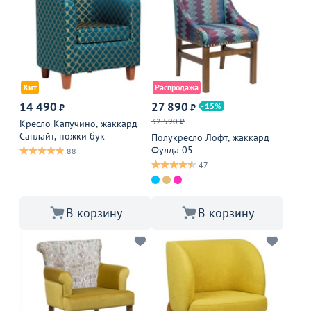
Хит
Распродажа
14 490
27 890
15
₽
₽
32 590 ₽
Кресло Капучино, жаккард
Санлайт, ножки бук
Полукресло Лофт, жаккард
Фулда 05
88
47
В корзину
В корзину