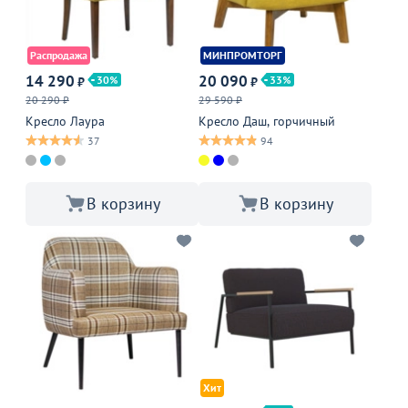
Распродажа
МИНПРОМТОРГ
14 290
20 090
30
33
₽
₽
20 290 ₽
29 590 ₽
Кресло Лаура
Кресло Даш, горчичный
37
94
В корзину
В корзину
Хит