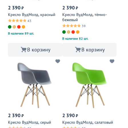
2 390
2 390
₽
₽
Кресло ВудМолд, красный
Кресло ВудМолд, тёмно-
бежевый
43
39
В наличии 89 шт.
В наличии 82 шт.
В корзину
В корзину
2 390
2 390
₽
₽
Кресло ВудМолд, серый
Кресло ВудМолд, салатовый