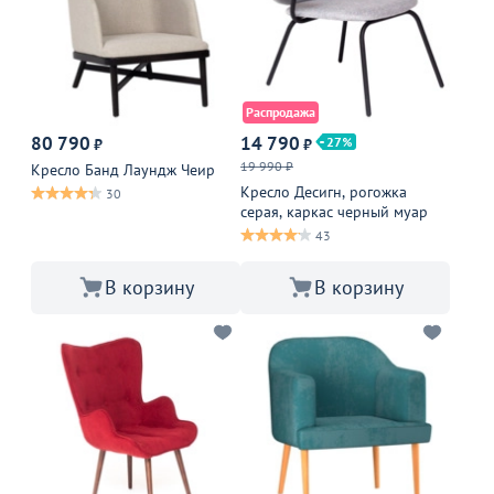
Распродажа
80 790
14 790
27
₽
₽
19 990 ₽
Кресло Банд Лаундж Чеир
Кресло Десигн, рогожка
30
серая, каркас черный муар
43
В корзину
В корзину