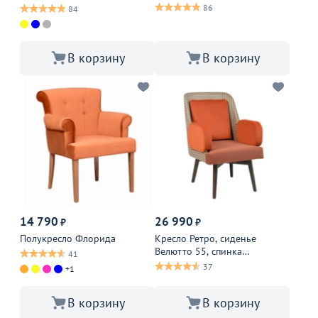
86
84
В корзину
В корзину
14 790
26 990
₽
₽
Полукресло Флорида
Кресло Ретро, сиденье
Велютто 55, спинка
41
Труссарди 37/1,
37
+1
подлокотники Велютто 33,
ножки венге
В корзину
В корзину