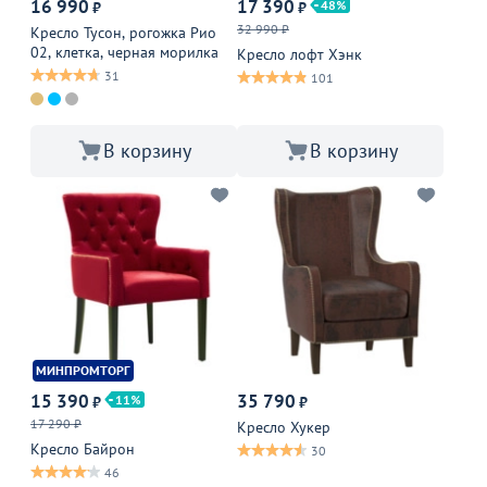
16 990
17 390
48
₽
₽
32 990 ₽
Кресло Тусон, рогожка Рио
02, клетка, черная морилка
Кресло лофт Хэнк
31
101
В корзину
В корзину
МИНПРОМТОРГ
15 390
35 790
11
₽
₽
17 290 ₽
Кресло Хукер
Кресло Байрон
30
46