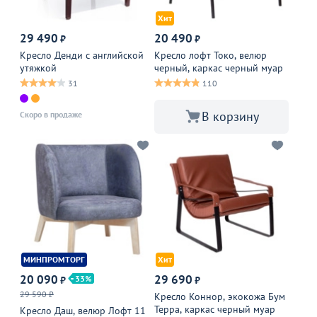
Хит
29 490
20 490
₽
₽
Кресло Денди с английской
Кресло лофт Токо, велюр
утяжкой
черный, каркас черный муар
31
110
В корзину
Скоро в продаже
МИНПРОМТОРГ
Хит
20 090
29 690
33
₽
₽
29 590 ₽
Кресло Коннор, экокожа Бум
Терра, каркас черный муар
Кресло Даш, велюр Лофт 11