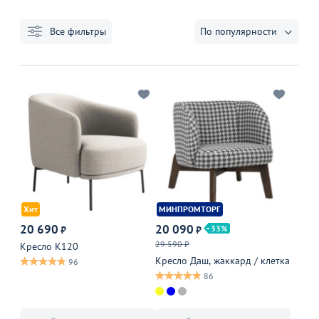
Все фильтры
По популярности
Хит
МИНПРОМТОРГ
20 690
20 090
33
₽
₽
29 590 ₽
Кресло К120
Кресло Даш, жаккард / клетка
96
86