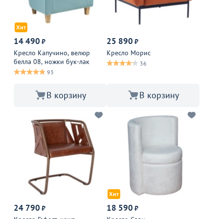
Хит
14 490
25 890
₽
₽
Кресло Капучино, велюр
Кресло Морис
белла 08, ножки бук-лак
36
93
В корзину
В корзину
Хит
24 790
18 590
₽
₽