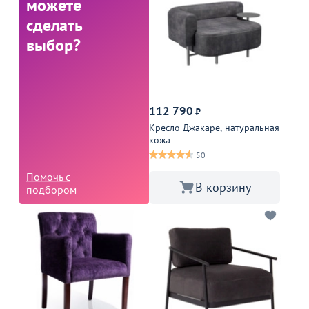
можете
сделать
выбор?
112 790
₽
Кресло Джакаре, натуральная
кожа
50
Помочь с
В корзину
подбором