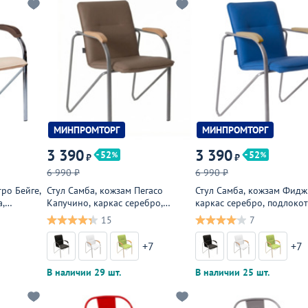
МИНПРОМТОРГ
МИНПРОМТОРГ
3 390
3 390
52
52
₽
₽
6 990 ₽
6 990 ₽
ро Бейге,
Стул Самба, кожзам Пегасо
Стул Самба, кожзам Фидж
а,
Капучино, каркас серебро,
каркас серебро, подлоко
 орех
подлокотники бук, под лак
бук, под лак
15
7
+7
+7
В наличии 29 шт.
В наличии 25 шт.