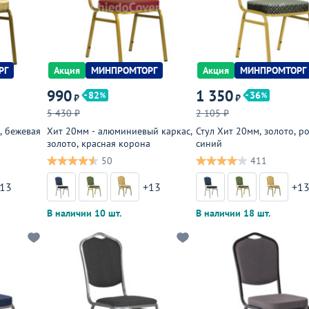
РГ
Акция
МИНПРОМТОРГ
Акция
МИНПРОМТОРГ
990
1 350
82
36
₽
₽
5 430 ₽
2 105 ₽
, бежевая
Хит 20мм - алюминиевый каркас,
Стул Хит 20мм, золото, р
золото, красная корона
синий
50
411
13
+13
+1
В наличии 10 шт.
В наличии 18 шт.