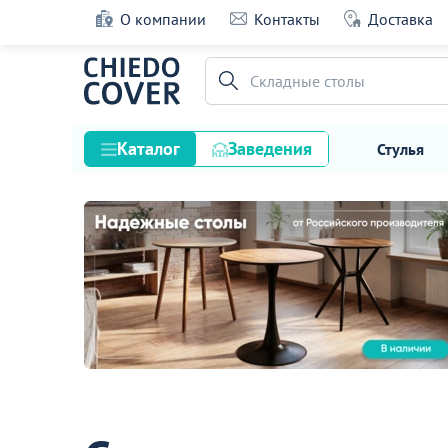
О компании
Контакты
Доставка
Складные столы
Каталог
Заведения
Стулья
Стулья
Столы
Подстолья и опоры
Столешницы
Текстиль
Кресла
Диваны