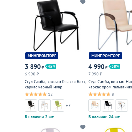
МИНПРОМТОРГ
МИНПРОМТОРГ
3 890
4 990
45
38
₽
₽
6 990 ₽
7 990 ₽
Стул Самба, кожзам Гелакси Блэк,
Стул Самба, кожзам Нит
каркас черный муар
каркас хром гальваник
подлокотники светлый
12
8
+7
В наличии 2 шт.
В наличии 24 шт.