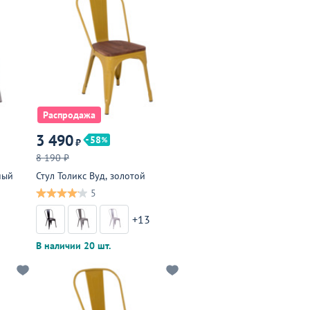
Распродажа
3 490
58
₽
8 190 ₽
ный
Стул Толикс Вуд, золотой
5
3
+13
В наличии 20 шт.