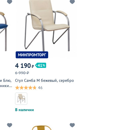
МИНПРОМТОРГ
4 190
41
₽
6 990 ₽
и Блю,
Стул Самба М бежевый, серебро
тники
46
В наличии