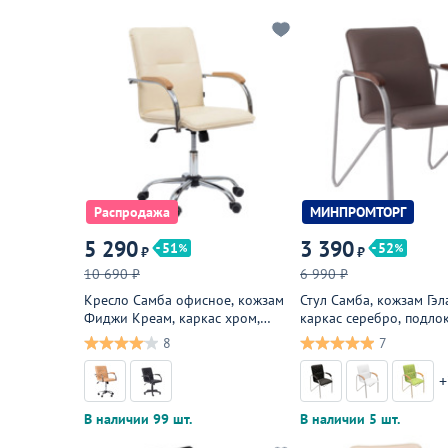
Распродажа
МИНПРОМТОРГ
5 290
3 390
51
52
₽
₽
10 690 ₽
6 990 ₽
Кресло Самба офисное, кожзам
Стул Самба, кожзам Гэл
Фиджи Креам, каркас хром,
каркас серебро, подло
подлокотники бук под лак
бук, морилка старинны
8
7
+
В наличии 99 шт.
В наличии 5 шт.