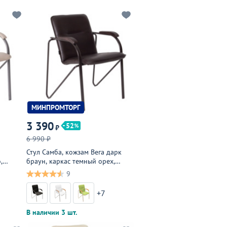
МИНПРОМТОРГ
3 390
52
₽
6 990 ₽
Стул Самба, кожзам Вега дарк
,
браун, каркас темный орех,
подлокотники венге
9
+7
В наличии 3 шт.