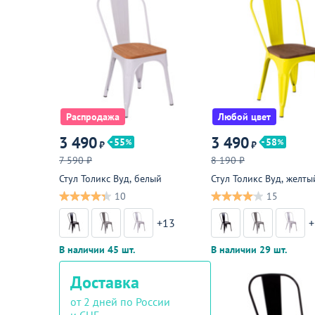
Распродажа
Любой цвет
3 490
3 490
55
58
₽
₽
7 590 ₽
8 190 ₽
Стул Толикс Вуд, белый
Стул Толикс Вуд, желты
10
15
+13
+
В наличии 45 шт.
В наличии 29 шт.
Доставка
от 2 дней по России