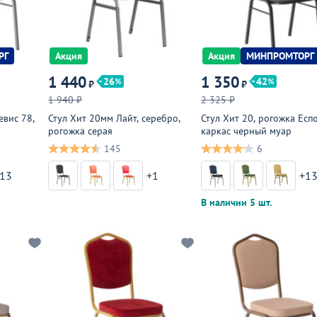
РГ
Акция
Акция
МИНПРОМТОРГ
1 440
1 350
26
42
₽
₽
1 940 ₽
2 325 ₽
евис 78,
Стул Хит 20мм Лайт, серебро,
Стул Хит 20, рогожка Еспо
рогожка серая
каркас черный муар
145
6
13
+1
+1
В наличии 5 шт.