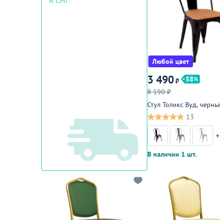
и СНГ
Любой цвет
3 490
58
₽
8 190 ₽
Стул Толикс Вуд, черны
13
+
В наличии 1 шт.