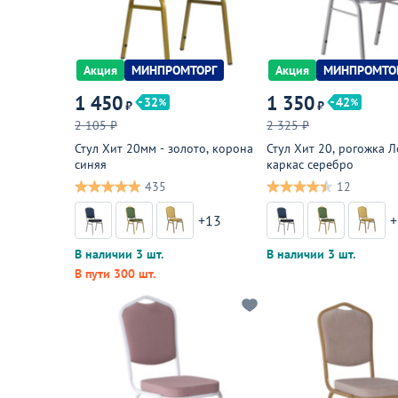
Акция
МИНПРОМТОРГ
Акция
МИНПРОМТО
1 450
1 350
32
42
₽
₽
2 105 ₽
2 325 ₽
Стул Хит 20мм - золото, корона
Стул Хит 20, рогожка Л
синяя
каркас серебро
435
12
+13
+
В наличии 3 шт.
В наличии 3 шт.
В пути 300 шт.