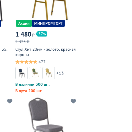
Акция
МИНПРОМТОРГ
1 480
37
₽
2 325 ₽
 35,
Стул Хит 20мм - золото, красная
корона
477
3
+13
В наличии 300 шт.
В пути 200 шт.