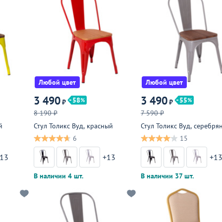
Любой цвет
Любой цвет
3 490
3 490
58
55
₽
₽
8 190 ₽
7 590 ₽
й
Стул Толикс Вуд, красный
Стул Толикс Вуд, серебря
6
15
13
+13
+1
В наличии 4 шт.
В наличии 37 шт.