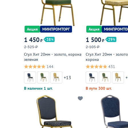
Акция
МИНПРОМТОРГ
Акция
МИНПРОМТО
1 450
1 500
38
29
₽
₽
2 325 ₽
2 105 ₽
Стул Хит 20мм - золото, корона
Стул Хит 20мм - золото
зеленая
корона
144
431
+13
+
В наличии 1 шт.
В пути 300 шт.