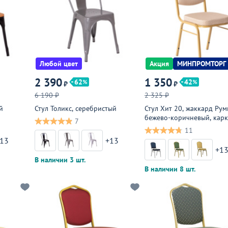
Любой цвет
Акция
МИНПРОМТОРГ
2 390
1 350
62
42
₽
₽
6 190 ₽
2 325 ₽
й
Стул Толикс, серебристый
Стул Хит 20, жаккард Рум
бежево-коричневый, карк
7
золото
11
13
+13
+1
В наличии 3 шт.
В наличии 8 шт.