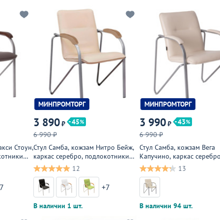
МИНПРОМТОРГ
МИНПРОМТОРГ
3 890
3 990
45
43
₽
₽
6 990 ₽
6 990 ₽
акси Стоун,
Стул Самба, кожзам Нитро Бейж,
Стул Самба, кожзам Вега
котники
каркас серебро, подлокотники
Капучино, каркас серебро
й орех
светлый орех
подлокотники мягкие
12
13
7
+7
В наличии 1 шт.
В наличии 94 шт.