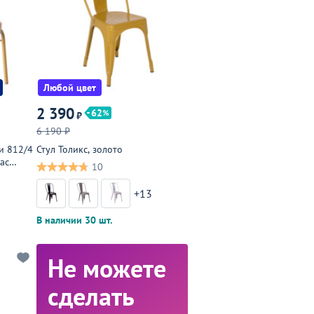
Любой цвет
2 390
62
₽
6 190 ₽
и 812/4
Стул Толикс, золото
ас
10
+13
3
В наличии 30 шт.
Не можете
сделать