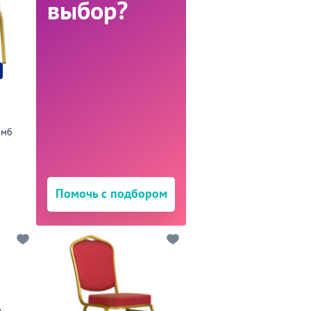
выбор?
омб
3
Помочь с подбором