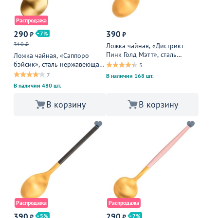
Распродажа
290
390
7
₽
₽
310 ₽
Ложка чайная, «Дистрикт
Пинк Голд Мэтт», сталь
Ложка чайная, «Саппоро
нержавеющая, 30 мм,
бэйсик», сталь нержавеющая,
5
золотой, розовый
13,9 см, золотой, матовый
7
В наличии 168 шт.
В наличии 480 шт.
В корзину
В корзину
Распродажа
Распродажа
390
290
5
7
₽
₽