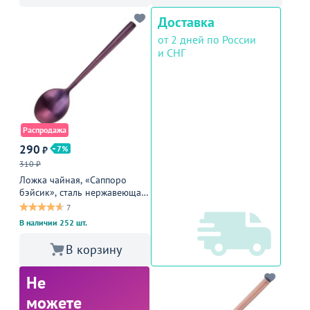
Доставка
от 2 дней по России
и СНГ
Распродажа
290
7
₽
310 ₽
Ложка чайная, «Саппоро
бэйсик», сталь нержавеющая,
13,9 см, фиолетовый,
7
матовый
В наличии 252 шт.
В корзину
Не
можете