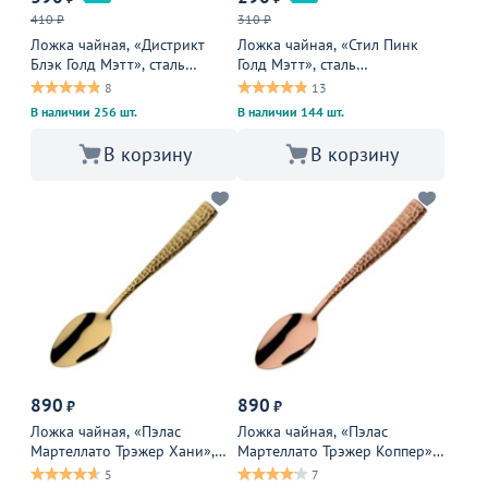
410 ₽
310 ₽
Ложка чайная, «Дистрикт
Ложка чайная, «Стил Пинк
Блэк Голд Мэтт», сталь
Голд Мэтт», сталь
нержавеющая, 30 мм,
нержавеющая, 3 см, золотой,
8
13
золотой, черный
розовый
В наличии 256 шт.
В наличии 144 шт.
В корзину
В корзину
890
890
₽
₽
Ложка чайная, «Пэлас
Ложка чайная, «Пэлас
Мартеллато Трэжер Хани»,
Мартеллато Трэжер Коппер»,
сталь нержавеющая, золотой
сталь нержавеющая, медный
5
7