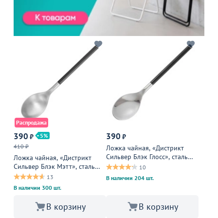
Распродажа
390
390
5
₽
₽
410 ₽
Ложка чайная, «Дистрикт
Сильвер Блэк Глосс», сталь
Ложка чайная, «Дистрикт
нержавеющая, 30 мм,
Сильвер Блэк Мэтт», сталь
10
серебристый, черный
нержавеющая, 30 мм,
13
В наличии 204 шт.
матовый, черный
В наличии 300 шт.
В корзину
В корзину