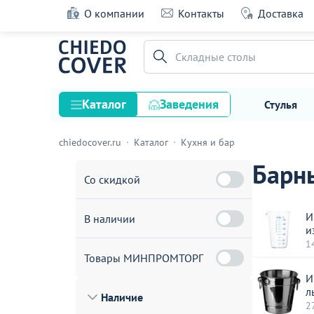
О компании
Контакты
Доставка
Складные столы
Каталог
Заведения
Стулья
chiedocover.ru
Каталог
Кухня и бар
Стулья
Барн
Столы
Со скидкой
Подстолья и опоры
И
В наличии
Столешницы
и
1
Текстиль
Товары МИНПРОМТОРГ
Кресла
И
л
Наличие
Диваны
2