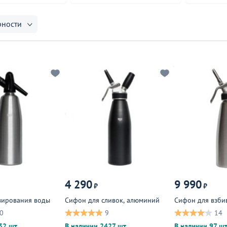
рности
4 290
9 990
₽
₽
зирования воды
Сифон для сливок, алюминий
Сифон для взби
0
9
14
32 шт.
В наличии 2427 шт.
В наличии 97 шт