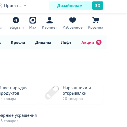
Проекты
Дизайнерам
3D
7
Telegram
Max
Кабинет
Избранное
Корзина
16
ь
Кресла
Диваны
Лофт
Акции
Инвентарь для
Нарзанники и
продуктов
открывалки
24 товара
20 товаров
Барные украшения
28 товаров