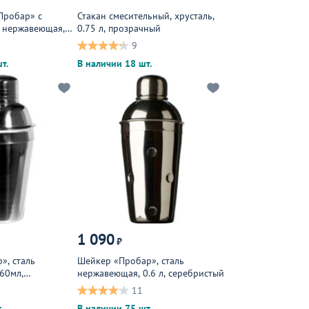
Пробар» с
Стакан смесительный, хрусталь,
ь нержавеющая,
0.75 л, прозрачный
9
т.
В наличии 18 шт.
1 090
₽
», сталь
Шейкер «Пробар», сталь
60мл,
нержавеющая, 0.6 л, серебристый
11
.
В наличии 75 шт.