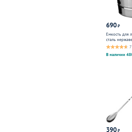
690
₽
Емкость для 
сталь нержа
7
В наличии 48
390
₽