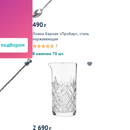
490
₽
Ложка барная «Пробар», сталь
нержавеющая
 подбором
7
В наличии 70 шт.
2 690
₽