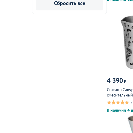
Сбросить все
4 390
₽
Стакан «Саку
смесительный
7
В наличии 4 ш