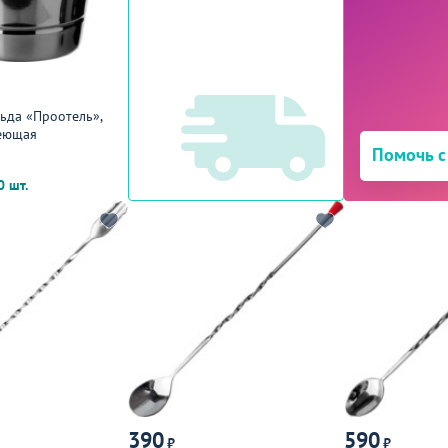
льда «Проотель»,
веющая
Помочь с
0 шт.
390
590
₽
₽