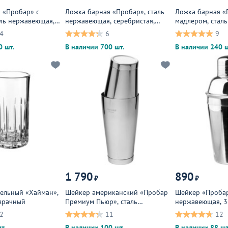
 «Пробар» с
Ложка барная «Пробар», сталь
Ложка барная «
аль нержавеющая,
нержавеющая, серебристая,
мадлером, стал
красный
серебристый
4
6
9
0 шт.
В наличии 700 шт.
В наличии 240 ш
1 790
890
₽
₽
тельный «Хайман»,
Шейкер американский «Пробар
Шейкер «Пробар
озрачный
Премиум Пьюр», сталь
нержавеющая, 3
нержавеющая, серебристый
серебристый
2
11
12
т.
В наличии 100 шт.
В наличии 88 шт