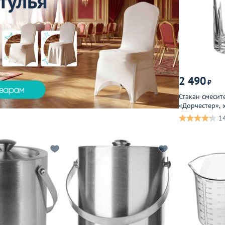
2 490
₽
Стакан смесит
«Дорчестер», х
1