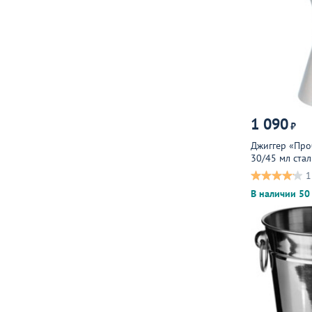
1 090
₽
Джиггер «Пр
30/45 мл ста
серебристый
1
В наличии 50 