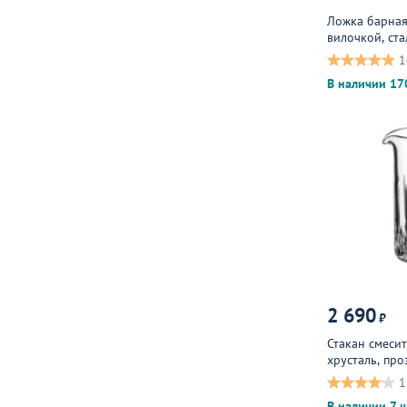
Ложка барная
вилочкой, ст
серебристый
1
В наличии 17
2 690
₽
Стакан смеси
хрусталь, пр
1
В наличии 7 ш