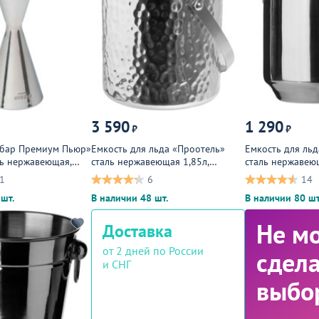
3 590
1 290
₽
₽
обар Премиум Пьюр»
Емкость для льда «Проотель»
Емкость для ль
ль нержавеющая,
сталь нержавеющая 1,85л,
сталь нержавеющ
металлический
металлическая
1
6
14
шт.
В наличии 48 шт.
В наличии 80 шт
Не м
Доставка
от 2 дней по России
сдела
и СНГ
выбо