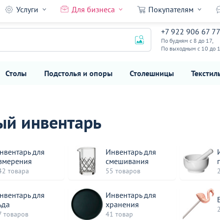
Услуги
Для бизнеса
Покупателям
+7 922 906 67 7
По будням с 8 до 17,
По выходным с 10 до 
Столы
Подстолья и опоры
Столешницы
Текстил
ый инвентарь
нвентарь для
Инвентарь для
змерения
смешивания
42 товара
55 товаров
нвентарь для
Инвентарь для
ьда
хранения
7 товаров
41 товар