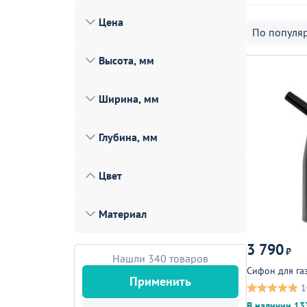
Лофт
Цена
По популя
Гостиницы и отели
Высота, мм
Мебель для хранения
Комплектующие
Ширина, мм
Корпусная мебель
Глубина, мм
Освещение
Оборудование
Цвет
Для интерьера
Материал
Комнаты
Подборки
3 790
₽
Нашли 340 товаров
Акции
Сифон для га
Применить
1
В наличии 13