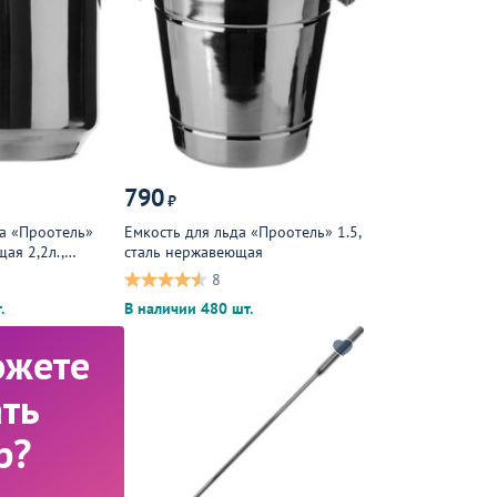
790
₽
да «Проотель»
Емкость для льда «Проотель» 1.5,
ая 2,2л.,
сталь нержавеющая
8
.
В наличии 480 шт.
ожете
ть
р?