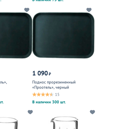
1 090
₽
ль»,
Поднос прорезиненный
«Проотель», черный
15
т.
В наличии 300 шт.