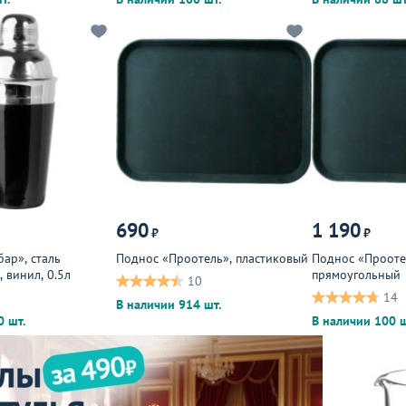
690
1 190
₽
₽
ар», сталь
Поднос «Проотель», пластиковый
Поднос «Прооте
 винил, 0.5л
прямоугольный
10
14
В наличии 914 шт.
0 шт.
В наличии 100 ш