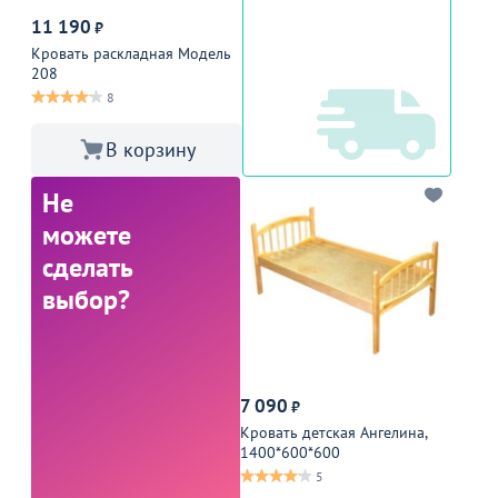
11 190
₽
Кровать раскладная Модель
208
8
В корзину
Не
можете
сделать
выбор?
7 090
₽
Кровать детская Ангелина,
1400*600*600
5