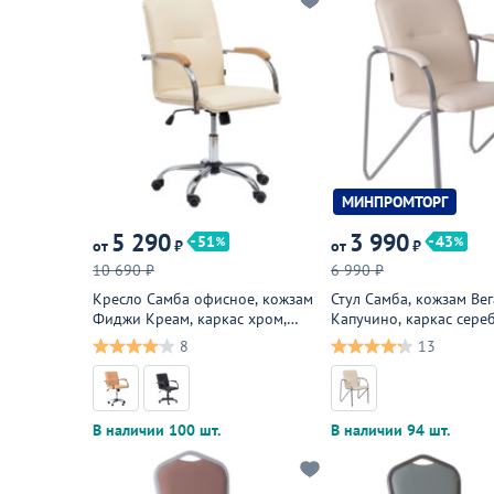
МИНПРОМТОРГ
5 290
3 990
51
43
от
₽
от
₽
10 690 ₽
6 990 ₽
Кресло Самба офисное, кожзам
Стул Самба, кожзам Вег
Фиджи Креам, каркас хром,
Капучино, каркас сере
подлокотники бук под лак
подлокотники мягкие
8
13
В наличии 100 шт.
В наличии 94 шт.