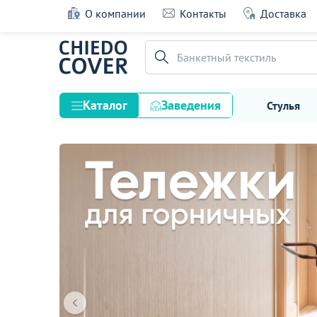
О компании
Контакты
Доставка
Банкетный текстиль
Каталог
Заведения
Стулья
Стулья
Столы
Подстолья и опоры
Столешницы
Текстиль
Кресла
Диваны