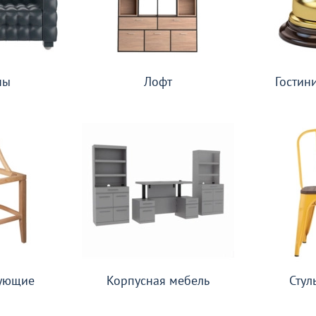
ны
Лофт
Гостин
ующие
Корпусная мебель
Стул