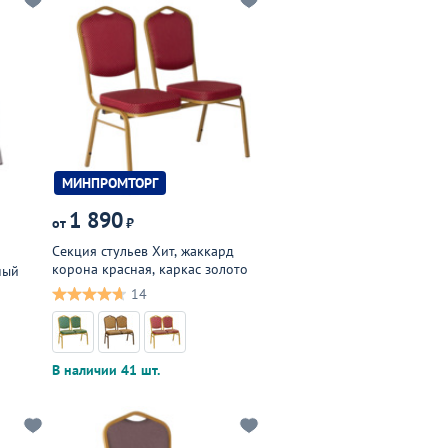
МИНПРОМТОРГ
1 890
от
₽
Секция стульев Хит, жаккард
корона красная, каркас золото
ный
14
3
В наличии 41 шт.