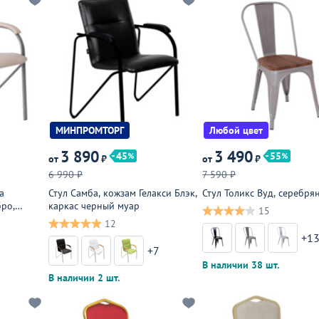
МИНПРОМТОРГ
Любой цвет
3 890
3 490
45
55
от
₽
от
₽
6 990 ₽
7 590 ₽
а
Стул Самба, кожзам Гелакси Блэк,
Стул Толикс Вуд, серебря
бро,
каркас черный муар
15
12
+1
+7
В наличии 38 шт.
В наличии 2 шт.