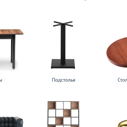
ы
Подстолья
Сто