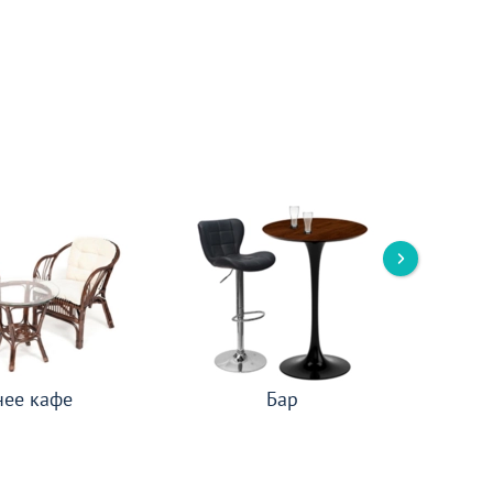
нее кафе
Бар