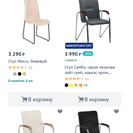
МИНПРОМТОРГ
3 290
3 990
49
₽
₽
7 690 ₽
Стул Marco, бежевый
Стул Самба, серая экокожа
51
лайт грей, каркас хром,
подлокотники бук, морилка
11
В наличии 8 шт.
венге
+4
В корзину
В корзину