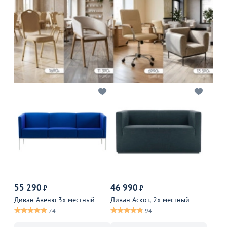
55 290
46 990
₽
₽
Диван Авеню 3х-местный
Диван Аскот, 2х местный
74
94