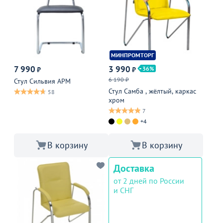
МИНПРОМТОРГ
7 990
3 990
36
₽
₽
6 190 ₽
Стул Сильвия АРМ
Стул Самба , жёлтый, каркас
58
хром
7
+4
В корзину
В корзину
Доставка
от 2 дней по России
и СНГ