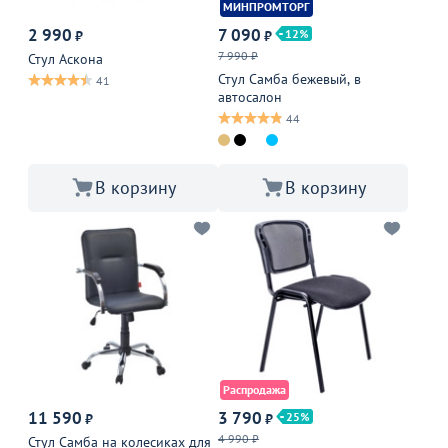
МИНПРОМТОРГ
2 990
7 090
12
₽
₽
7 990 ₽
Стул Аскона
Стул Самба бежевый, в
41
автосалон
44
В корзину
В корзину
Распродажа
11 590
3 790
25
₽
₽
4 990 ₽
Стул Самба на колесиках для