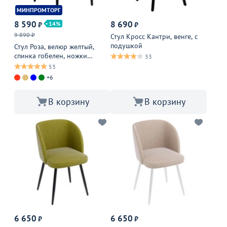
МИНПРОМТОРГ
8 590
8 690
14
₽
₽
9 890 ₽
Стул Кросс Кантри, венге, с
подушкой
Стул Роза, велюр желтый,
спинка гобелен, ножки
33
черные
53
+6
В корзину
В корзину
6 650
6 650
₽
₽