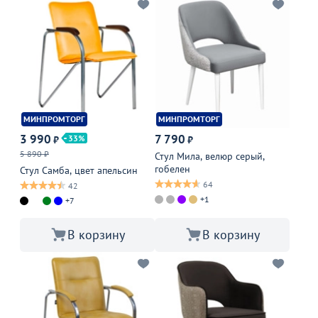
МИНПРОМТОРГ
МИНПРОМТОРГ
3 990
7 790
33
₽
₽
5 890 ₽
Стул Мила, велюр серый,
гобелен
Стул Самба, цвет апельсин
64
42
+1
+7
В корзину
В корзину