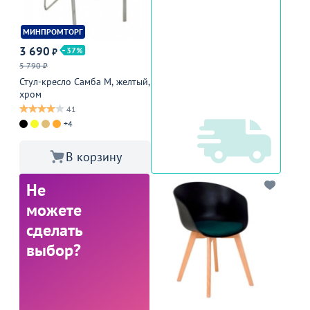
МИНПРОМТОРГ
3 690
37
₽
5 790 ₽
Стул-кресло Самба М, желтый,
хром
41
+4
В корзину
Не
можете
сделать
выбор?