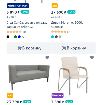
МИНПРОМТОРГ
Хит
3 890
27 690
19
36
₽
₽
4 790 ₽
42 690 ₽
Стул Самба, серая экокожа,
Диван Матрикс 2000,
каркас серебро,
экокожа
подлокотники бук, морилка
10
87
светлый орех
+7
В корзину
В корзину
Хит
Новинка
23 390
3 890
46
19
₽
₽