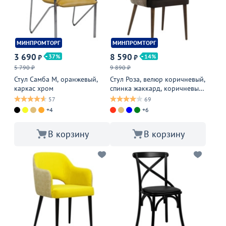
МИНПРОМТОРГ
МИНПРОМТОРГ
3 690
8 590
37
14
₽
₽
5 790 ₽
9 890 ₽
Стул Самба М, оранжевый,
Стул Роза, велюр коричневый,
каркас хром
спинка жаккард, коричневые
ножки
57
69
+4
+6
В корзину
В корзину