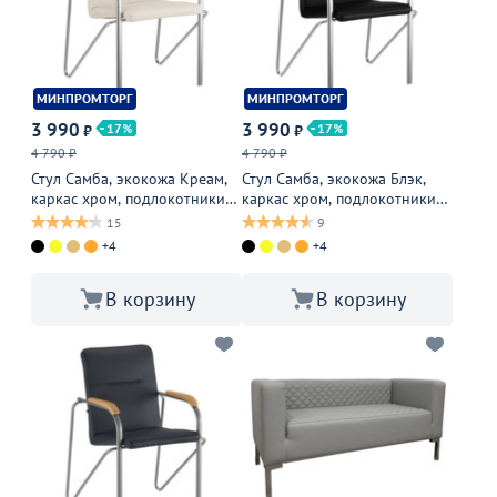
МИНПРОМТОРГ
МИНПРОМТОРГ
3 990
3 990
17
17
₽
₽
4 790 ₽
4 790 ₽
Стул Самба, экокожа Креам,
Стул Самба, экокожа Блэк,
каркас хром, подлокотники
каркас хром, подлокотники
бук под лак
бук, морилка черная
15
9
+4
+4
В корзину
В корзину