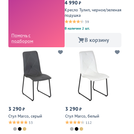
4 990
₽
Кресло Тулип, черное/зеленая
подушка
39
В наличии 2 шт.
Помочь с
В корзину
подбором
3 290
3 290
₽
₽
Стул Marco, серый
Стул Marco, белый
53
112