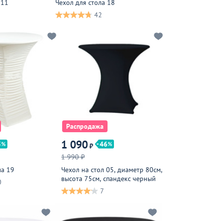
 11
Чехол для стола 18
42
Распродажа
1 090
5
46
₽
1 990 ₽
ла 19
Чехол на стол 05, диаметр 80см,
высота 75см, спандекс черный
0
7