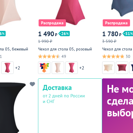
Распродажа
Распродажа
1 490
1 780
6
26
51
₽
₽
1 990 ₽
3 590 ₽
ола 05, бежевый
Чехол для стола 05, розовый
Чехол для стола
1
49
30
+2
+2
Не м
Доставка
от 2 дней по России
сдела
и СНГ
выбо