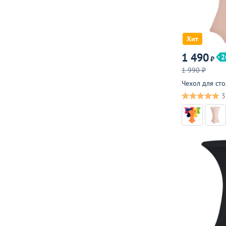
Хит
1 490
2
₽
1 990 ₽
Чехол для ст
3