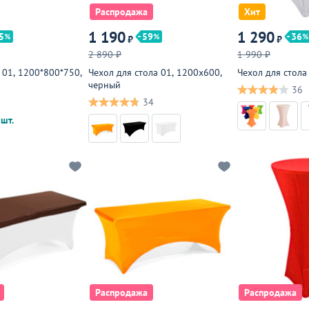
Распродажа
Хит
1 190
1 290
5
59
36
₽
₽
2 890 ₽
1 990 ₽
 01, 1200*800*750,
Чехол для стола 01, 1200х600,
Чехол для стола
черный
36
34
шт.
Распродажа
Распродажа