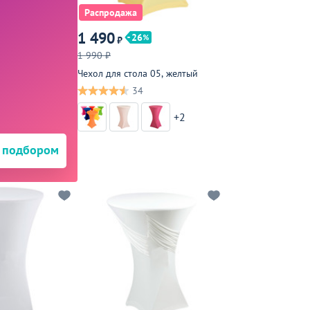
Распродажа
1 490
26
₽
1 990 ₽
Чехол для стола 05, желтый
34
+2
 подбором