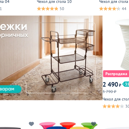
ла 04
Чехол для стола 10
Чехол для стола
1
50
44
Распродажа
2 490
3
₽
3 790 ₽
Чехол для сто
3