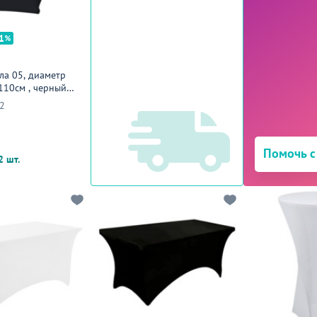
1
ла 05, диаметр
110см , черный
2
Помочь с
2 шт.