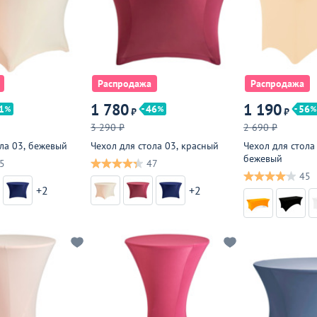
Распродажа
Распродажа
1 780
1 190
1
46
56
₽
₽
3 290 ₽
2 690 ₽
ола 03, бежевый
Чехол для стола 03, красный
Чехол для стола
бежевый
5
47
45
+2
+2