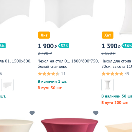
Хит
Хит
1 900
1 390
6
32
36
₽
₽
2 790 ₽
2 150 ₽
ла 01, 1500х800,
Чехол на стол 01, 1800*800*750,
Чехол для стола
белый спандекс
80см, высота 11
6
11
45
В наличии 1 шт.
В пути 50 шт.
шт.
В наличии 58 шт
В пути 300 шт.