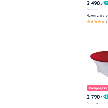
2 490
3
₽
3 590 ₽
Чехол для сто
3
Распродажа
2 790
3
₽
3 990 ₽