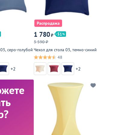
Распродажа
1 780
51
₽
3 590 ₽
 03, серо-голубой
Чехол для стола 03, темно-синий
48
+2
+2
ожете
ть
р?