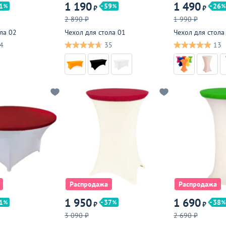
1 190
1 490
1
59
26
₽
₽
2 890 ₽
1 990 ₽
ла 02
Чехол для стола 01
Чехол для стола
4
35
13
Распродажа
Распродажа
1 950
1 690
1
37
38
₽
₽
3 090 ₽
2 690 ₽