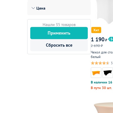
Лофт
Цена
Гостиницы и отели
Мебель для хранения
Нашли 35 товаров
Хит
Комплектующие
Применить
1 190
5
₽
Корпусная мебель
Сбросить все
2 690 ₽
Освещение
Чехол для сто
белый
Оборудование
3
Для интерьера
Комнаты
В наличии 16 
Подборки
В пути 30 шт.
Акции