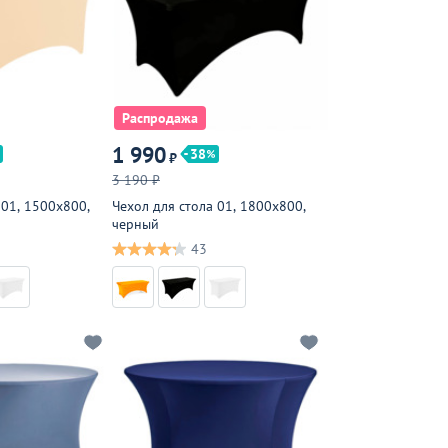
Распродажа
1 990
38
₽
3 190 ₽
 01, 1500х800,
Чехол для стола 01, 1800х800,
черный
43