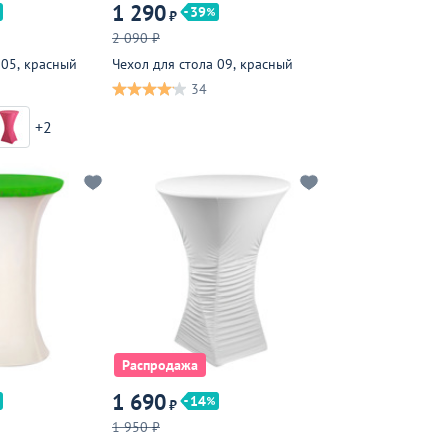
1 290
39
₽
2 090 ₽
 05, красный
Чехол для стола 09, красный
34
+2
Распродажа
1 690
14
₽
1 950 ₽