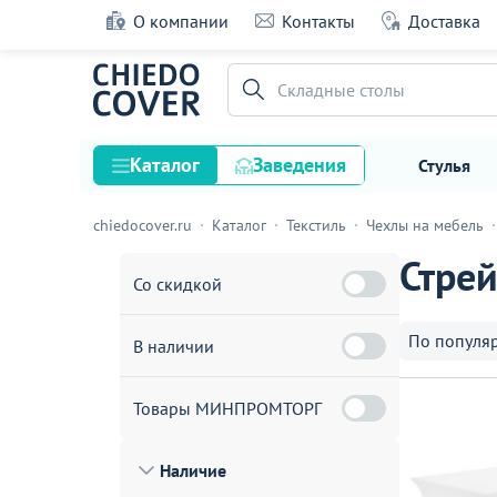
О компании
Контакты
Доставка
Складные столы
Каталог
Заведения
Стулья
chiedocover.ru
Каталог
Текстиль
Чехлы на мебель
Стулья
Стрей
Столы
Со скидкой
Подстолья и опоры
По популя
В наличии
Столешницы
Текстиль
Товары МИНПРОМТОРГ
Кресла
Наличие
Диваны