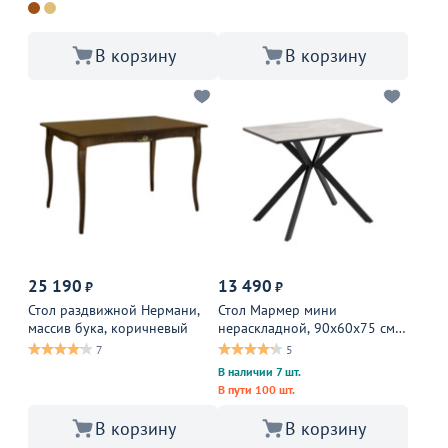
В корзину
В корзину
25 190
13 490
₽
₽
Стол раздвижной Нермани,
Стол Мармер мини
массив бука, коричневый
нераскладной, 90х60х75 см,
столешница мид грей,
7
5
подстолье металл, черный
В наличии 7 шт.
В пути 100 шт.
В корзину
В корзину