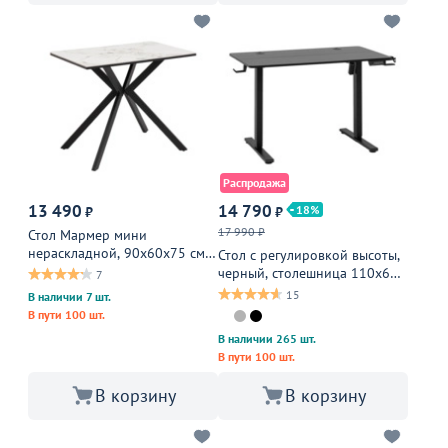
Распродажа
13 490
14 790
18
₽
₽
17 990 ₽
Стол Мармер мини
нераскладной, 90х60х75 см,
Стол с регулировкой высоты,
голд дейдж, подстолье
черный, столешница 110х60
7
металл, черный
см черная
15
В наличии 7 шт.
В пути 100 шт.
В наличии 265 шт.
В пути 100 шт.
В корзину
В корзину