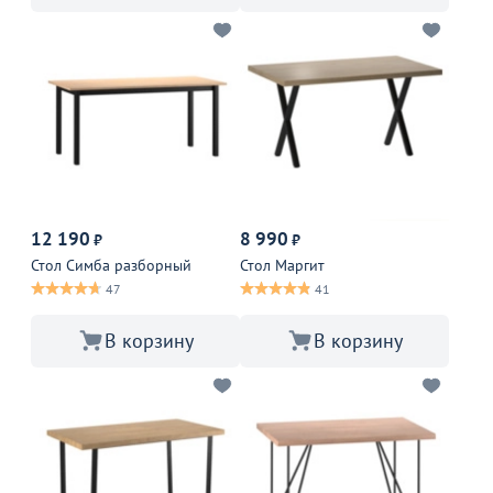
12 190
8 990
₽
₽
Стол Симба разборный
Стол Маргит
47
41
В корзину
В корзину