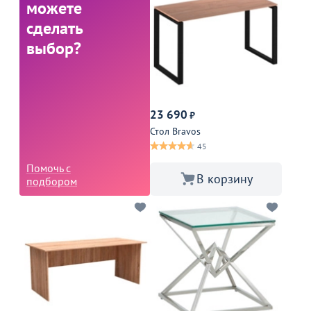
можете
сделать
выбор?
23 690
₽
Стол Bravos
45
Помочь с
В корзину
подбором