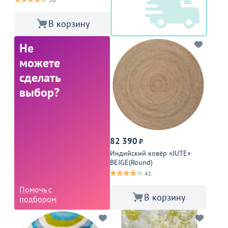
В корзину
Не
можете
сделать
выбор?
82 390
₽
Индийский ковёр «JUTE»
BEIGE(Round)
41
Помочь с
В корзину
подбором