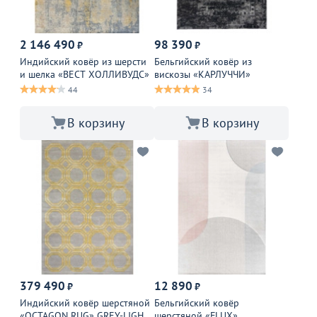
2 146 490
98 390
₽
₽
Индийский ковёр из шерсти
Бельгийский ковёр из
и шелка «ВЕСТ ХОЛЛИВУДС»
вискозы «КАРЛУЧЧИ»
44
34
В корзину
В корзину
379 490
12 890
₽
₽
Индийский ковёр шерстяной
Бельгийский ковёр
«OCTAGON RUG» GREY-LIGHT
шерстяной «FLUX»