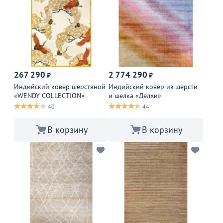
267 290
2 774 290
₽
₽
Индийский ковёр шерстяной
Индийский ковёр из шерсти
«WENDY COLLECTION»
и шелка «Делхи»
40
44
В корзину
В корзину