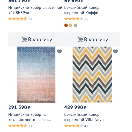
361 790
69 690
₽
₽
Индийский ковёр шерстяной
Бельгийский ковёр
«РИВЬЕРА»
шерстяной Коффи
32
35
В корзину
В корзину
291 590
489 990
₽
₽
Индийский ковёр из
Бельгийский ковёр
эвкалиптового шелка
шерстяной Villa Nova
«САЛОНЕ ДИ МИЛАНО»
32
47