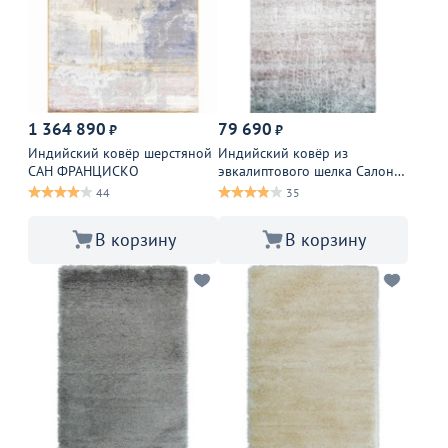
1 364 890
79 690
₽
₽
Индийский ковёр шерстяной
Индийский ковёр из
САН ФРАНЦИСКО
эвкалиптового шелка Салон
Ди Милано МЛТ
44
35
В корзину
В корзину