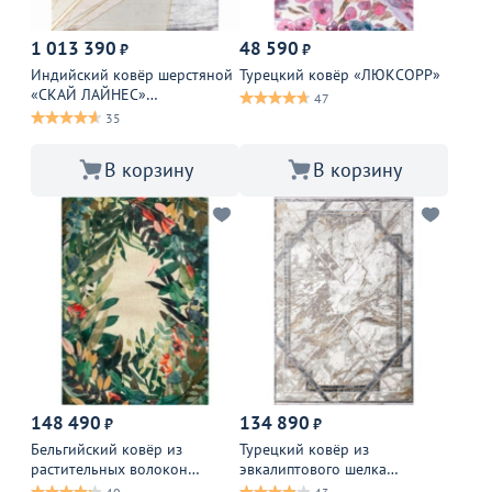
1 013 390
48 590
₽
₽
Индийский ковёр шерстяной
Турецкий ковёр «ЛЮКСОРР»
«СКАЙ ЛАЙНЕС»
47
СКАЙЛАЙНЕС
35
В корзину
В корзину
148 490
134 890
₽
₽
Бельгийский ковёр из
Турецкий ковёр из
растительных волокон
эвкалиптового шелка
«КРИСТИАН ФИСЧБЕЙКЕР»
«СЕЛЕКТЕД»