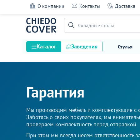
О компании
Контакты
Доставка
Складные столы
Каталог
Заведения
Стулья
Стулья
Столы
Гарантия
Подстолья и опоры
Столешницы
Мы производим мебель и комплектующие c с
Текстиль
Заботясь о своих покупателях, мы вниматель
Кресла
проверяем комплектность перед отправкой.
Диваны
При этом мы всегда несем ответственность з