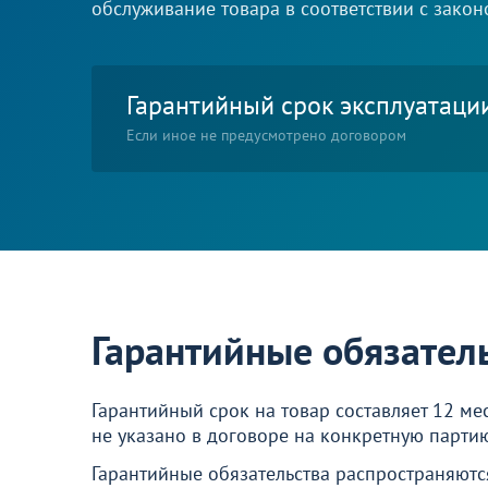
обслуживание товара в соответствии с закон
Лофт
Гостиницы и отели
Мебель для хранения
Гарантийный срок эксплуатаци
Если иное не предусмотрено договором
Комплектующие
Корпусная мебель
Освещение
Оборудование
Для интерьера
Гарантийные обязател
Комнаты
Подборки
Гарантийный срок на товар составляет 12 ме
Акции
не указано в договоре на конкретную партию
Гарантийные обязательства распространяютс