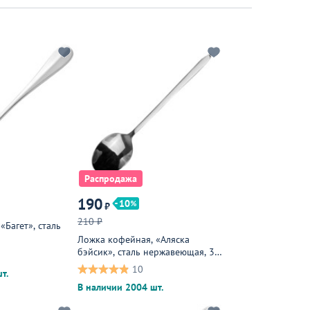
Распродажа
190
10
₽
210 ₽
«Багет», сталь
Ложка кофейная, «Аляска
бэйсик», сталь нержавеющая, 3
мм, металлическая
10
т.
В наличии 2004 шт.