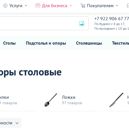
Услуги
Для бизнеса
Покупателям
+7 922 906 67 7
По будням с 8 до 17,
По выходным с 10 до 
Столы
Подстолья и опоры
Столешницы
Текстил
оры столовые
илки
Ложки
9 товаров
97 товаров
рности