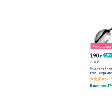
Распродажа
190
10
₽
210 ₽
Ложка чайная
сталь нержаве
металлическа
9
В наличии 57