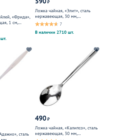
590
₽
Ложка чайная, «Элит», сталь
нержавеющая, 30 мм,
йлей, «Фрида»,
металлическая
ая, 1 см,
7
В наличии 2710 шт.
шт.
490
₽
Ложка чайная, «Калипсо», сталь
нержавеющая, 30 мм,
Адажио», сталь
металлическая
 мм,