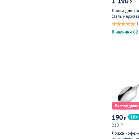
1 190
₽
Ложка для ко
сталь нержав
металлическа
1
В наличии 62 
Распродажа
190
10
₽
210 ₽
Ложка кофейна
нержавеющая,