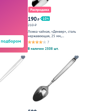
Распродажа
190
10
₽
210 ₽
Ложка чайная, «Денвер», сталь
нержавеющая, 25 мм,
 подбором
металлическая
7
В наличии 2508 шт.