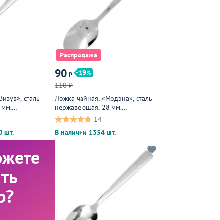
Распродажа
90
19
₽
110 ₽
Визув», сталь
Ложка чайная, «Модэна», сталь
 мм,
нержавеющая, 28 мм,
металлическая
14
0 шт.
В наличии 1354 шт.
ожете
ть
р?