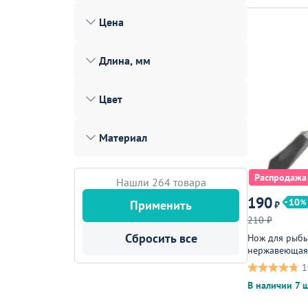
Лофт
Цена
Гостиницы и отели
Длина, мм
Мебель для хранения
Комплектующие
Цвет
Корпусная мебель
Материал
Освещение
Оборудование
Распродажа
Нашли 264 товара
Для интерьера
190
10
Применить
₽
Комнаты
210 ₽
Сбросить все
Нож для рыбы
Подборки
нержавеющая
Акции
1
В наличии 7 ш