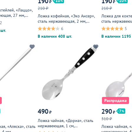
190
190
10
10
₽
₽
210 ₽
210 ₽
ктейлей, «Лаццо»,
еющая, 27 мм,
Ложка кофейная, «Эко Ансер»,
Ложка для кокте
я
сталь нержавеющая, 2 мм,
сталь нержавеющ
2
металлическая
металлическая
6
5
шт.
В наличии 408 шт.
В наличии 1195 
Распродажа
490
290
7
₽
₽
310 ₽
Ложка чайная, «Дориа», сталь
нержавеющая, 1 см,
я, «Аляска», сталь
Ложка чайная, «
металлическая, черный
 4 мм,
нержавеющая, 4