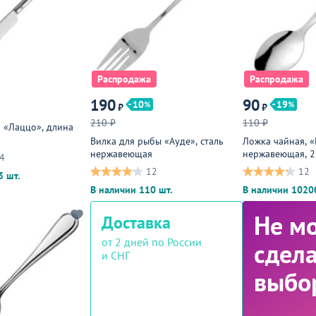
Распродажа
Распродажа
190
90
10
19
₽
₽
210 ₽
110 ₽
 «Лаццо», длина
Вилка для рыбы «Ауде», сталь
Ложка чайная, «
нержавеющая
нержавеющая, 2
4
металлическая
12
12
3 шт.
В наличии 110 шт.
В наличии 1020
Не м
Доставка
от 2 дней по России
сдела
и СНГ
выбо