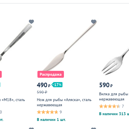
Распродажа
490
590
17
₽
₽
590 ₽
Вилка для рыбы 
нержавеющая
 «М18», сталь
Нож для рыбы «Аляска», сталь
нержавеющая
7
0
9
В наличии 313 ш
т.
В наличии 1 шт.