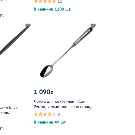
11
В наличии 1200 шт.
т.
1 090
₽
Ложка для коктейлей, «Сан
Ремо», хромоникелевая сталь,
Стил Блэк
19,5 см, хромированный
сталь
9
см, черный,
В наличии 49 шт.
т.