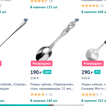
14
я
металлическая
2
11
В наличии 133 шт.
3 шт.
В наличии 600 ш
Распродажа
Распродажа
190
290
10
7
₽
₽
210 ₽
310 ₽
тейлей, «Стреза»,
Ложка чайная, «Павловская»,
Ложка чайная, «
веющая
сталь нержавеющая, 32 мм,
Сильвер Мэтт», 
металлическая
нержавеющая, 3 
11
7
серебристый
шт.
В наличии 160 шт.
В наличии 252 ш