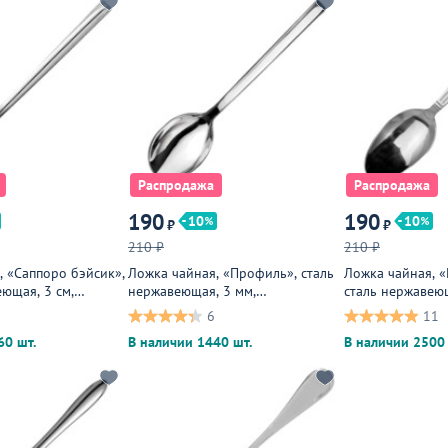
Распродажа
Распродажа
190
190
10
10
₽
₽
210 ₽
210 ₽
, «Саппоро бэйсик»,
Ложка чайная, «Профиль», сталь
Ложка чайная, «
ющая, 3 см,
нержавеющая, 3 мм,
сталь нержавеющ
я
металлическая
металлическая
6
11
60 шт.
В наличии 1440 шт.
В наличии 2500 