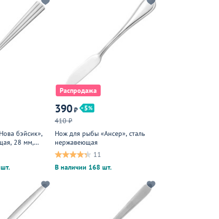
Распродажа
390
5
₽
410 ₽
Нова бэйсик»,
Нож для рыбы «Ансер», сталь
ая, 28 мм,
нержавеющая
11
шт.
В наличии 168 шт.