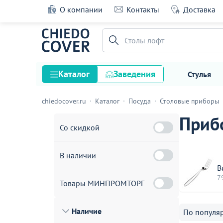
О компании
Контакты
Доставка
Столы лофт
Каталог
Заведения
Стулья
chiedocover.ru
Каталог
Посуда
Столовые приборы
Стулья
Приб
Столы
Со скидкой
Подстолья и опоры
В наличии
Столешницы
В
Текстиль
7
Товары МИНПРОМТОРГ
Кресла
Наличие
По популя
Диваны