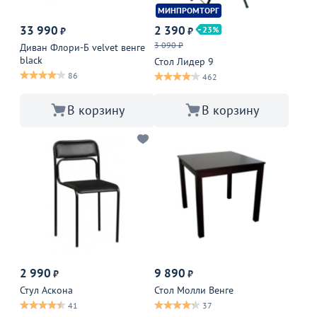
МИНПРОМТОРГ
33 990
2 390
23
₽
₽
3 090 ₽
Диван Флори-Б velvet венге
black
Стол Лидер 9
86
462
В корзину
В корзину
2 990
9 890
₽
₽
Стул Аскона
Стол Молли Венге
41
37