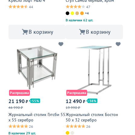
Кресло лофт Нью 4
Стул Самба черный, хром
44
47
+4
В наличии 62 шт.
В корзину
В корзину
Распродажа
Распродажа
21 190
12 490
55
38
₽
₽
46 990 ₽
19 990 ₽
Журнальный столик Гэтсби 55
Журнальный столик Бостон
х 55 серебро
50 х 32 серебро
26
26
В наличии 29 шт.