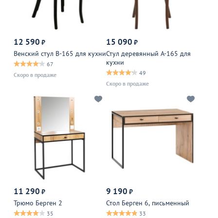
12 590
15 090
₽
₽
Венский стул B-165 для кухни
Стул деревянный A-165 для
кухни
67
49
Скоро в продаже
Скоро в продаже
11 290
9 190
₽
₽
Трюмо Берген 2
Стол Берген 6, письменный
35
33