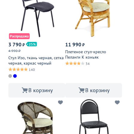
Распродажа
3 790
11 990
25
₽
₽
4 990 ₽
Плетеное стул-кресло
Пеланги К коньяк
Стул Изо, ткань черная, сетка
черная, каркас черный
34
140
В корзину
В корзину