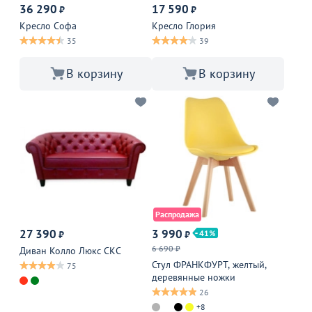
36 290
17 590
₽
₽
Кресло Софа
Кресло Глория
35
39
В корзину
В корзину
Распродажа
27 390
3 990
41
₽
₽
6 690 ₽
Диван Колло Люкс СКС
Стул ФРАНКФУРТ, желтый,
75
деревянные ножки
26
+8