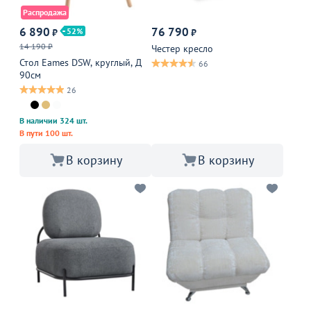
Распродажа
6 890
76 790
52
₽
₽
14 190 ₽
Честер кресло
Стол Eames DSW, круглый, Д
66
90см
26
В наличии 324 шт.
В пути 100 шт.
В корзину
В корзину