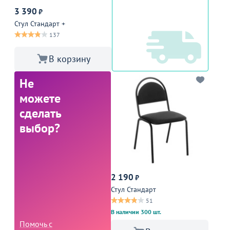
3 390
₽
Стул Стандарт +
137
В корзину
Не
можете
сделать
выбор?
2 190
₽
Стул Стандарт
51
В наличии 300 шт.
Помочь с