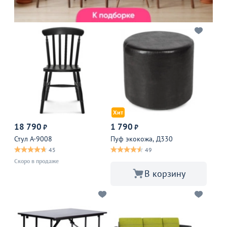
Хит
18 790
1 790
₽
₽
Стул A-9008
Пуф экокожа, Д330
45
49
Скоро в продаже
В корзину