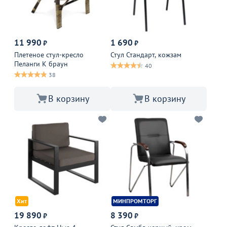
11 990
1 690
₽
₽
Плетеное стул-кресло
Стул Стандарт, кожзам
Пеланги К браун
40
38
В корзину
В корзину
Хит
МИНПРОМТОРГ
19 890
8 390
₽
₽