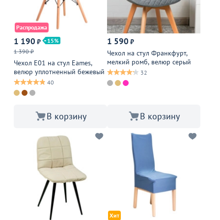
Распродажа
1 190
1 590
15
₽
₽
1 390 ₽
Чехол на стул Франкфурт,
мелкий ромб, велюр серый
Чехол Е01 на стул Eames,
велюр уплотненный бежевый
32
40
В корзину
В корзину
Хит