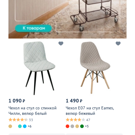
1 090
1 490
₽
₽
Чехол на стул со спинкой
Чехол Е07 на стул Eames,
Чилли, велюр белый
велюр бежевый
33
47
+6
+5