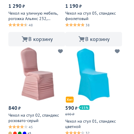
1 290
1 190
₽
₽
Чехол на уличную мебель,
Чехол на стул 05, спандекс
рогожка Альянс 232,
фиолетовый
коричневый
48
38
В корзину
В корзину
Хит
840
590
15
₽
₽
690 ₽
Чехол на стул 02, спандекс
розовато-серый
Чехол на стул 01, спандекс
цветной
45
32
+5