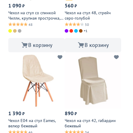
1 090
560
₽
₽
Чехол на стул со спинкой
Чехол на стул 48, стрейч
Чилли, крупная прострочка,
серо-голубой
велюр бежевый
48
50
+1
В корзину
В корзину
1 390
890
₽
₽
Чехол Е04 на стул Eames,
Чехол на стул 42, габардин
велюр бежевый
бежевый
46
34