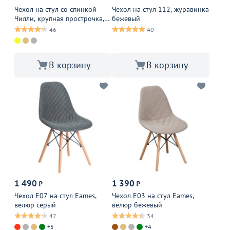
Чехол на стул со спинкой
Чехол на стул 112, журавинка
Чилли, крупная прострочка,
бежевый
велюр серый
46
40
В корзину
В корзину
1 490
1 390
₽
₽
Чехол Е07 на стул Eames,
Чехол Е03 на стул Eames,
велюр серый
велюр бежевый
42
34
+5
+4