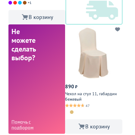
+1
В корзину
Не
можете
сделать
выбор?
890
₽
Чехол на стул 11, габардин
бежевый
47
Помочь с
В корзину
подбором