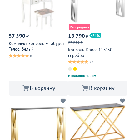
Распродажа
57 590
18 790
81
₽
₽
97 990 ₽
Комплект консоль + табурет
Телос, белый
Консоль Кросс 115*30
серебро
8
26
В наличии 18 шт.
В корзину
В корзину