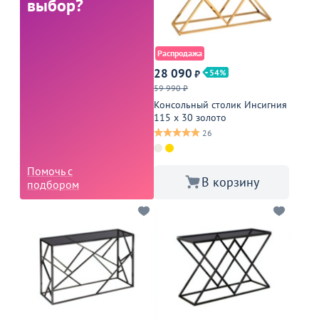
выбор?
Распродажа
28 090
54
₽
59 990 ₽
Консольный столик Инсигния
115 х 30 золото
26
Помочь с
В корзину
подбором