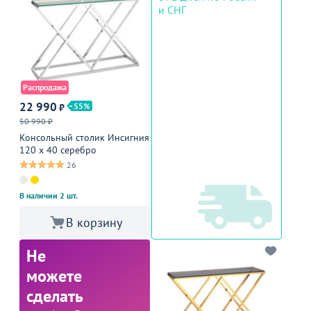
и СНГ
Распродажа
22 990
55
₽
50 990 ₽
Консольный столик Инсигния
120 х 40 серебро
26
В наличии 2 шт.
В корзину
Не
можете
сделать