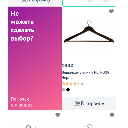
Не
можете
сделать
выбор?
190
₽
Вешалка-плечики РВП-008
Черная
8
Помочь с
В корзину
подбором