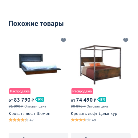
Похожие товары
Распродажа
Распродажа
Р
83 790
74 490
9
8
от
₽
от
₽
от
91 090 ₽
Оптовая цена
80 890 ₽
Оптовая цена
75
Кровать лофт Шомон
Кровать лофт Даланкур
Кр
47
49