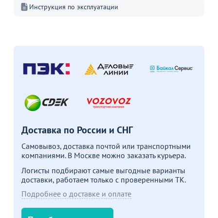
Инструкция по эксплуатации
1 990
25 490
от
₽
₽
о
Оптовая цена
Оптовая цена
П
л
Стул посетителя Стандарт
Мини-диван - "KINDER D"
105
99
В корзину
В корзину
Акции для вас
Доставка по России и СНГ
Самовывоз, доставка почтой или транспортными
компаниями. В Москве можно заказать курьера.
Логисты подбирают самые выгодные варианты
доставки, работаем только с проверенными ТК.
Пожизненная
Подробнее о доставке и оплате
гарантия
на стулья ХИТ 20/25!
Перейдите, чтобы узнать