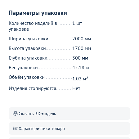
Товар в корзине
Параметры упаковки
Кровать Leonela 2-ух спальная
Количество изделий в
1 шт
25 690
упаковке
от
₽
Ширина упаковки
2000 мм
Высота упаковки
1700 мм
Продолжить покупки
Глубина упаковки
300 мм
В корзине
Вес упаковки
45.18 кг
Объём упаковки
3
1.02 м
С этим товаром покупают
Изделия стопируются
Нет
Скачать 3D-модель
Характеристики товара