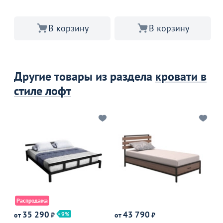
В корзину
В корзину
Другие товары из раздела
кровати в
стиле лофт
Распродажа
Р
35 290
43 790
9
от
₽
от
₽
от