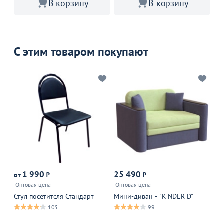
В корзину
В корзину
С этим товаром покупают
1 990
25 490
от
₽
₽
от
Оптовая цена
Оптовая цена
Пи
ло
Стул посетителя Стандарт
Мини-диван - "KINDER D"
105
99