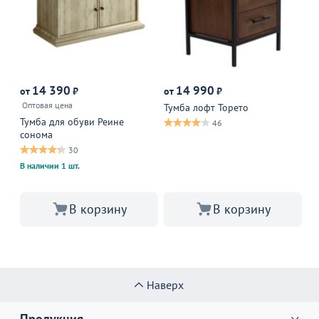
14 390
14 990
от
₽
от
₽
от
Оптовая цена
Тумба лофт Торето
Ка
Тумба для обуви Реине
46
сонома
30
В наличии 1 шт.
В корзину
В корзину
Наверх
Продукция