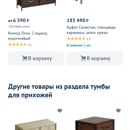
6 590
185 490
1
от
₽
₽
Оптовая цена
Буфет Селестия, глянцевая
Ко
керамика, шпон ореха
ящ
Комод Локи 2 ящика,
коричневый
13
11
В наличии 1 шт.
В корзину
В корзину
Другие товары из раздела
тумбы
для прихожей