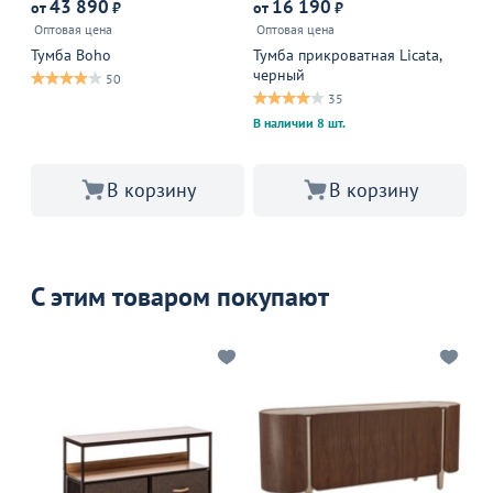
43 890
16 190
от
₽
от
₽
от
Оптовая цена
Оптовая цена
Оп
Тумба Boho
Тумба прикроватная Licata,
Ту
черный
50
35
В 
В наличии 8 шт.
В корзину
В корзину
С этим товаром покупают