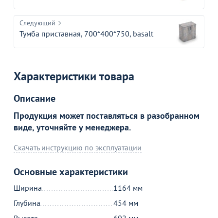
Следующий
Тумба приставная, 700*400*750, basalt
Товар в корзине
Тумба, 1164*454*602, брауни
Характеристики товара
21 290
от
₽
Описание
Продукция может поставляться в разобранном
Продолжить покупки
виде, уточняйте у менеджера.
В корзине
Скачать инструкцию по эксплуатации
Основные характеристики
С этим товаром покупают
Ширина
1164 мм
Глубина
454 мм