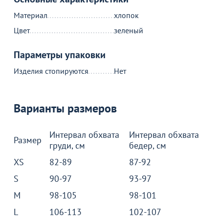
гарантия
на стулья ХИТ 20/25!
Материал
хлопок
Перейдите, чтобы узнать
подробности
Цвет
зеленый
Параметры упаковки
Больше не показывать это окно
Изделия стопируются
Нет
Варианты размеров
Интервал обхвата
Интервал обхвата
Размер
груди, см
бедер, см
XS
82-89
87-92
S
90-97
93-97
M
98-105
98-101
L
106-113
102-107