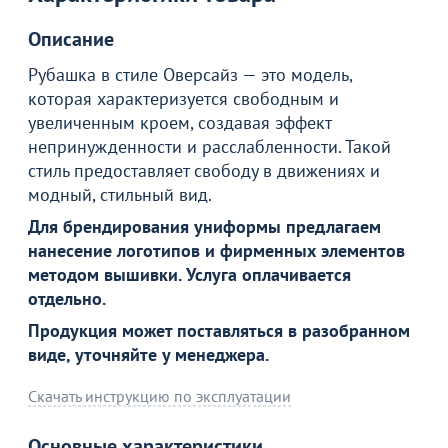
Рубашка Оверсайз Энерджи зеленая
4 190
Описание
₽
4 690 ₽
Рубашка в стиле Оверсайз — это модель,
которая характеризуется свободным и
Продолжить покупки
увеличенным кроем, создавая эффект
непринужденности и расслабленности. Такой
В корзине
стиль предоставляет свободу в движениях и
модный, стильный вид.
Для брендирования униформы предлагаем
С этим товаром покупают
нанесение логотипов и фирменных элементов
методом вышивки. Услуга оплачивается
отдельно.
Акции для вас
Продукция может поставляться в разобранном
виде, уточняйте у менеджера.
Скачать инструкцию по эксплуатации
Пожизненная
Основные характеристики