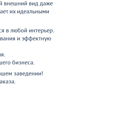
ой внешний вид даже
лает их идеальными
я в любой интерьер.
ования и эффектную
я.
его бизнеса.
ашем заведении!
аказа.