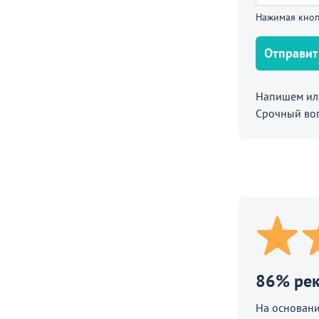
Нажимая кноп
Отправит
е
Напишем или
Срочный во
, габардин терракот
П
ают
86% ре
На основани