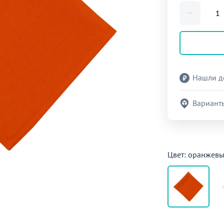
Нашли д
Вариант
Цвет: оранжев