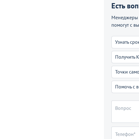
Есть во
Менеджеры C
помогут с в
Узнать сро
Получить 
Точки сам
Помочь с 