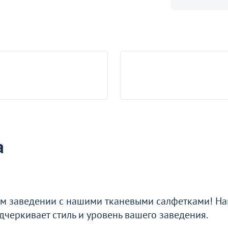
робности
а
о окно
м заведении с нашими тканевыми салфетками! На
черкивает стиль и уровень вашего заведения.