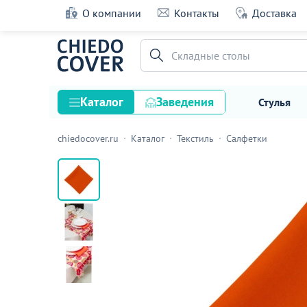
О компании
Контакты
Доставка
Салфетка, габардин терракот
Складные столы
30 оценок
Каталог
Заведения
Стулья
chiedocover.ru
Каталог
Текстиль
Салфетки
Стулья
Столы
Подстолья и опоры
Столешницы
Текстиль
Кресла
Диваны