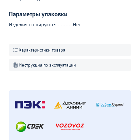
Параметры упаковки
Изделия стопируются
Нет
Пожизненная
гарантия
на стулья ХИТ 20/25!
Перейдите, чтобы узнать
Характеристики товара
подробности
Инструкция по эксплуатации
Больше не показывать это окно