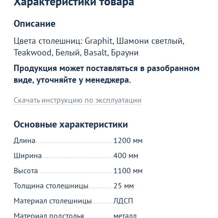
Характеристики товара
Описание
Товар в корзине
Цвета столешниц: Graphit, Шамони светлый,
Teakwood, Белый, Basalt, Брауни
Стол барный Алиас, 1200x400x1100
Продукция может поставляться в разобранном
17 690
от
₽
виде, уточняйте у менеджера.
Скачать инструкцию по эксплуатации
Продолжить покупки
Основные характеристики
В корзине
Длина
1200 мм
Ширина
400 мм
С этим товаром покупают
Высота
1100 мм
Толщина столешницы
25 мм
Материал столешницы
ЛДСП
Акции для вас
Материал подстолья
металл