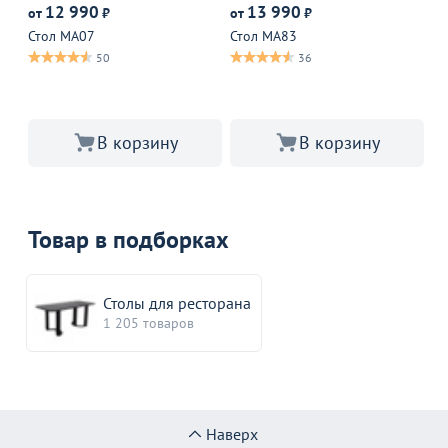
12 990
13 990
от
₽
от
₽
от
Стол МА07
Стол МА83
Ба
50
36
В корзину
В корзину
Товар в подборках
Столы для ресторана
1 205 товаров
Наверх