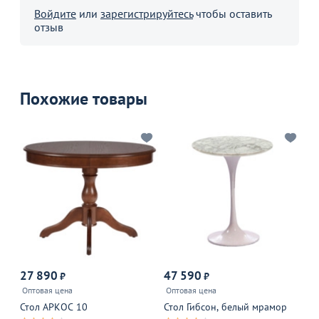
Войдите
или
зарегистрируйтесь
чтобы оставить
отзыв
Похожие товары
Р
27 890
47 590
5
₽
₽
Оптовая цена
Оптовая цена
6 
Стол АРКОС 10
Стол Гибсон, белый мрамор
Жу