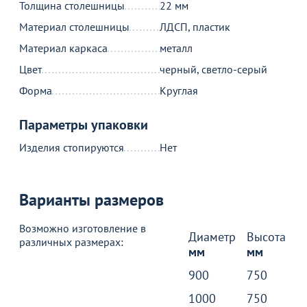
Толщина столешницы
22 мм
Материал столешницы
ЛДСП, пластик
В корзине
Материал каркаса
металл
Цвет
черный, светло-серый
С этим товаром покупают
Форма
Круглая
Параметры упаковки
Акции для вас
Изделия стопируются
Нет
Варианты размеров
Пожизненная
Возможно изготовление в
гарантия
Диаметр
Высота
различных размерах:
на стулья ХИТ 20/25!
Перейдите, чтобы узнать
мм
мм
подробности
900
750
1000
750
Больше не показывать это окно