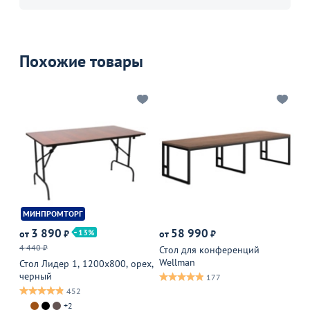
Похожие товары
МИНПРОМТОРГ
М
3 890
58 990
13
от
₽
от
₽
от
4 440 ₽
Стол для конференций
Ст
Wellman
кр
Стол Лидер 1, 1200х800, орех,
черный
177
452
+2