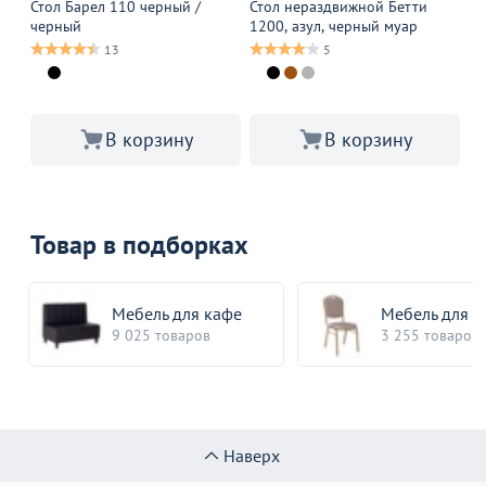
Стол Барел 110 черный /
Стол нераздвижной Бетти
Ст
черный
1200, азул, черный муар
2,
му
13
5
В корзину
В корзину
Товар в подборках
Мебель для кафе
Мебель для 
9 025 товаров
3 255 товаров
Наверх