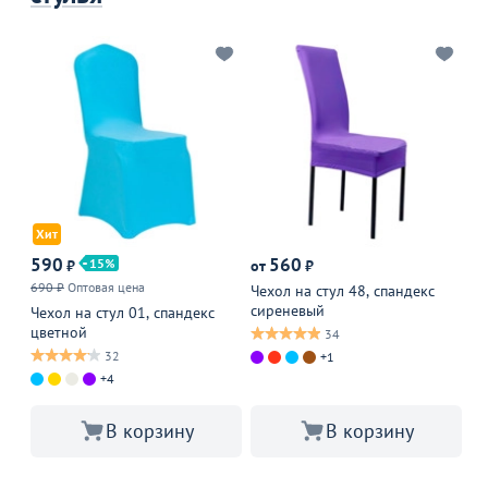
Хит
590
560
15
₽
от
₽
от
690 ₽
Оптовая цена
Чехол на стул 48, спандекс
Че
сиреневый
бе
Чехол на стул 01, спандекс
цветной
34
32
+1
+4
В корзину
В корзину