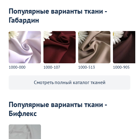
Популярные варианты ткани -
Габардин
Акции для вас
Пожизненная
гарантия
1000-000
1000-107
1000-513
1000-905
на стулья ХИТ 20/25!
Перейдите, чтобы узнать
подробности
Смотреть полный каталог тканей
Больше не показывать это окно
Популярные варианты ткани -
Бифлекс