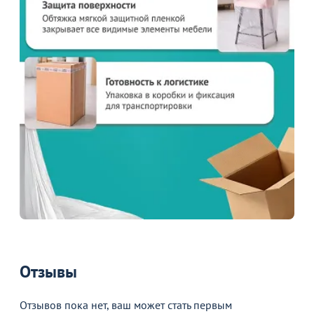
Товар в корзине
Чехол на стул 70, журавинка белый
2 190
от
₽
Продолжить покупки
Отзывы
В корзине
Отзывов пока нет, ваш может стать первым