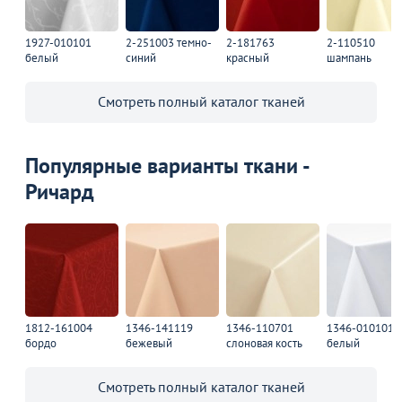
1927-010101
2-251003 темно-
2-181763
2-110510
белый
синий
красный
шампань
Смотреть полный каталог тканей
Популярные варианты ткани -
Ричард
1812-161004
1346-141119
1346-110701
1346-010101
бордо
бежевый
слоновая кость
белый
Смотреть полный каталог тканей