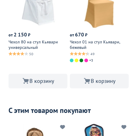
Х
2 150
670
от
₽
от
₽
от
Чехол 80 на стул Кьявари
Чехол 01 на стул Кьявари,
Че
универсальный
бежевый
50
49
+3
В корзину
В корзину
С этим товаром покупают