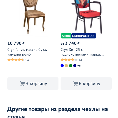
Акция
МИНПРОМТОРГ
М
10 790
3 740
₽
от
₽
от
5 
Стул Генуя, массив бука,
Стул Хит 25 с
камелия ромб
подлокотниками, каркас
Аз
черный муар, с принтом
ка
14
14
Сайленс
+6
В корзину
В корзину
Другие товары из раздела
чехлы на
стулья