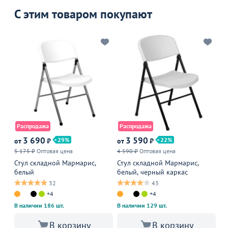
С этим товаром покупают
Распродажа
Распродажа
3 690
3 590
4
29
22
от
₽
от
₽
5 175 ₽
Оптовая цена
4 590 ₽
Оптовая цена
Оп
Стул складной Мармарис,
Стул складной Мармарис,
Ст
белый
белый, черный каркас
32
43
+4
+4
В наличии 186 шт.
В наличии 129 шт.
В корзину
В корзину