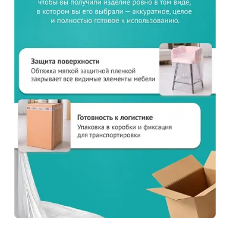
Товар в корзине
Чехол 06 на стул Борно, спандекс белый
790
от
₽
Продолжить покупки