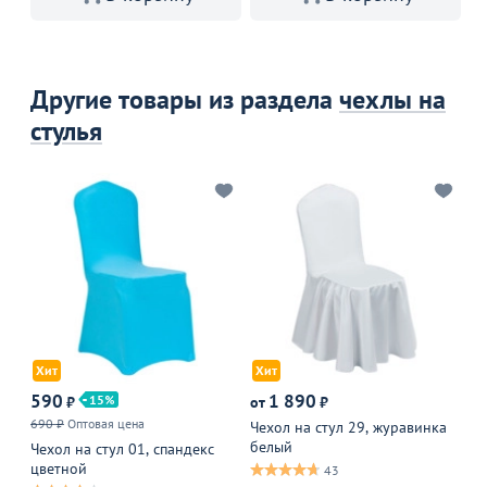
Другие товары из раздела
чехлы на
стулья
Хит
Хит
590
1 890
15
₽
от
₽
от
690 ₽
Оптовая цена
Чехол на стул 29, журавинка
Че
белый
фи
Чехол на стул 01, спандекс
цветной
43