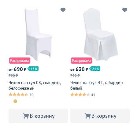
Распродажа
Распродажа
690
630
13
21
от
₽
от
₽
от
790 ₽
790 ₽
Че
го
Чехол на стул 08, спандекс,
Чехол на стул 42, габардин
белоснежный
белый
50
45
В корзину
В корзину