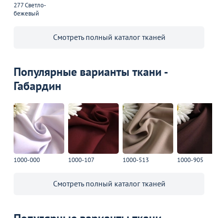
277 Светло-
В наличии 186 шт.
В наличии 129 шт.
бежевый
В корзину
В корзину
Смотреть полный каталог тканей
Акции для вас
Популярные варианты ткани -
Габардин
Пожизненная
гарантия
на стулья ХИТ 20/25!
Перейдите, чтобы узнать
подробности
1000-000
1000-107
1000-513
1000-905
Смотреть полный каталог тканей
Больше не показывать это окно