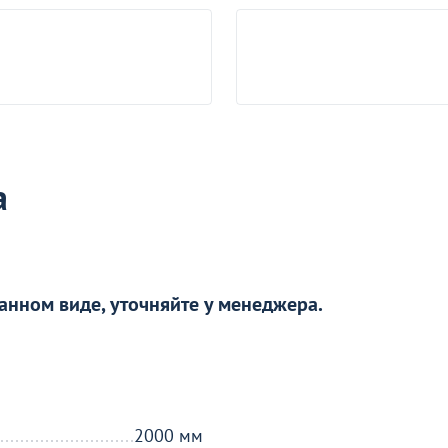
а
робности
анном виде, уточняйте у менеджера.
о окно
2000 мм