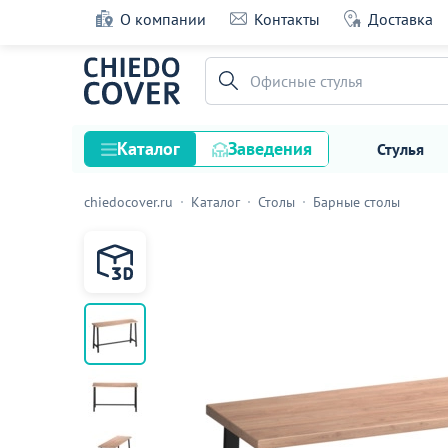
О компании
Контакты
Доставка
Барный стол Алекс, лофт
Офисные стулья
51 оценка
Каталог
Заведения
Стулья
chiedocover.ru
Каталог
Столы
Барные столы
Стулья
Столы
Подстолья и опоры
Столешницы
Текстиль
Кресла
Диваны