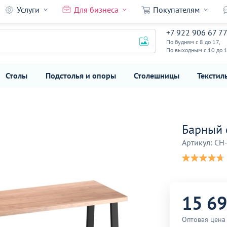
Услуги
Для бизнеса
Покупателям
+7 922 906 67 7
15 690
₽
По будням с 8 до 17,
По выходным с 10 до 
Столы
Подстолья и опоры
Столешницы
Текстил
Барный 
Артикул: CH
15 6
Оптовая цена