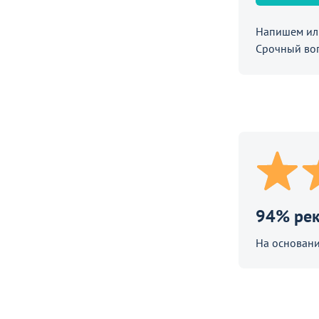
Напишем или
Срочный во
е
ол Алекс, лофт
90
₽
П
94% ре
На основани
ают