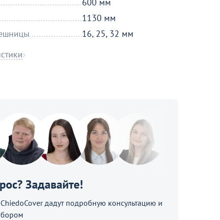
600 мм
1130 мм
лешницы
16, 25, 32 мм
истики
прос? Задавайте!
hiedoCover дадут подробную консультацию и
ыбором