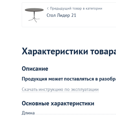
Предыдущий товар в категории
Акции для вас
Стол Лидер 21
Характеристики товар
Пожизненная гарантия
на стулья ХИТ 20/25!
Перейдите, чтобы узнать под
Описание
Продукция может поставляться в разобр
Больше не показывать эт
Скачать инструкцию по эксплуатации
Основные характеристики
Длина