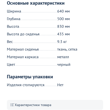
Основные характеристики
В корзине
Ширина
640 мм
Глубина
500 мм
С этим товаром покупают
Высота
830 мм
Высота до сиденья
435 мм
Вес
9.3 кг
Материал сиденья
ткань, сетка
Материал каркаса
металл
Цвет
черный
МИНПРОМТОРГ
Параметры упаковки
480
8 790
₽
от
₽
о
Изделия стопируются
Нет
Оптовая цена
Стол Лофт-2, 1400х800х750
К
Транспортировочный чехол на
46
1 стул, синий
40
Характеристики товара