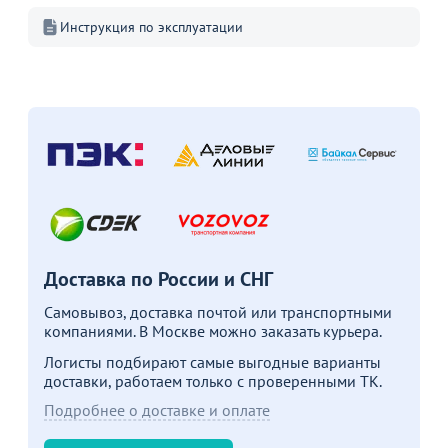
Инструкция по эксплуатации
В корзину
В корзину
Акции для вас
Стулья ИЗО с
пластиковым
Доставка по России и СНГ
сиденьем
Перейдите, чтобы узнать
подробности
Самовывоз, доставка почтой или транспортными
компаниями. В Москве можно заказать курьера.
Логисты подбирают самые выгодные варианты
Больше не показывать это окно
доставки, работаем только с проверенными ТК.
Подробнее о доставке и оплате