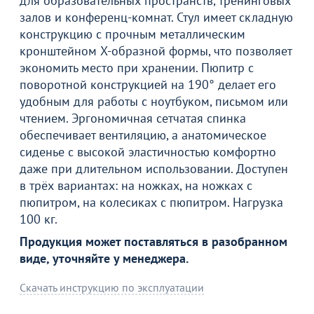
для образовательных пространств, тренинговых
залов и конференц-комнат. Стул имеет складную
конструкцию с прочным металлическим
кронштейном Х-образной формы, что позволяет
экономить место при хранении. Пюпитр с
поворотной конструкцией на 190° делает его
удобным для работы с ноутбуком, письмом или
чтением. Эргономичная сетчатая спинка
обеспечивает вентиляцию, а анатомическое
сиденье с высокой эластичностью комфортно
даже при длительном использовании. Доступен
Товар в корзине
в трёх вариантах: на ножках, на ножках с
пюпитром, на колесиках с пюпитром. Нагрузка
100 кг.
Стул Степ
Продукция может поставляться в разобранном
8 490
₽
виде, уточняйте у менеджера.
Скачать инструкцию по эксплуатации
Продолжить покупки