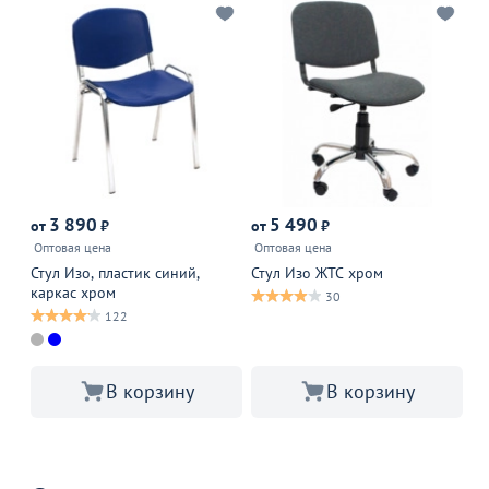
3 890
5 490
9
от
₽
от
₽
Оптовая цена
Оптовая цена
Оп
Стул Изо, пластик синий,
Стул Изо ЖТС хром
Le
каркас хром
30
122
В 
В корзину
В корзину