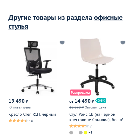
Другие товары из раздела
офисные
стулья
Распродажа
Р
19 490
14 490
24
₽
от
₽
от
Оптовая цена
18 890 ₽
Оптовая цена
16
Кресло Степ RCH, черный
Стул Рэйс СВ (на черной
Ст
крестовине Сомалиа), белый
кр
10
са
7
+3