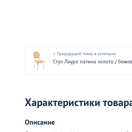
Чехол Е07 на стул Eames, кожзам
коралл
50
+5
Предыдущий товар в категории
Стул Лауро патина золото / беже
Акции для вас
Характеристики товар
Описание
Пожизненная гарантия
на стулья ХИТ 20/25!