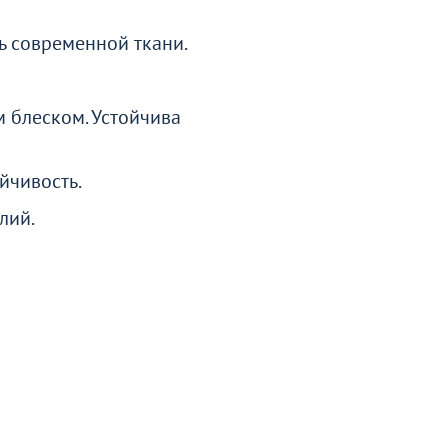
ь современной ткани.
м блеском. Устойчива
йчивость.
лий.