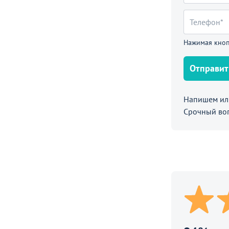
тул Мариано линур блекл комби /
ь
Нажимая кноп
Отправит
Напишем или
Срочный во
61 790
19 790
₽
₽