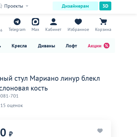
Проекты
Дизайнерам
3D
7
Telegram
Max
Кабинет
Избранное
Корзина
16
ь
Кресла
Диваны
Лофт
Акции
ный стул Мариано линур блекл
 слоновая кость
-081-701
15 оценок
90
₽