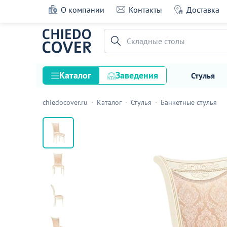
О компании
Контакты
Доставка
Деревянный стул Мариано линур блекл ко
слоновая кость
Офисные стулья
15 оценок
Каталог
Заведения
Стулья
chiedocover.ru
Каталог
Стулья
Банкетные стулья
Стулья
Столы
Подстолья и опоры
Столешницы
Текстиль
Кресла
Диваны