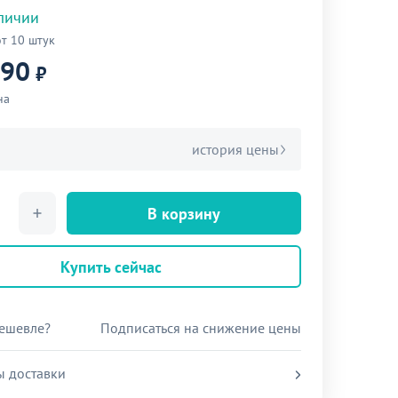
аличии
от 10 штук
390
₽
на
история цены
В корзину
Купить сейчас
ешевле?
Подписаться на снижение цены
ы доставки