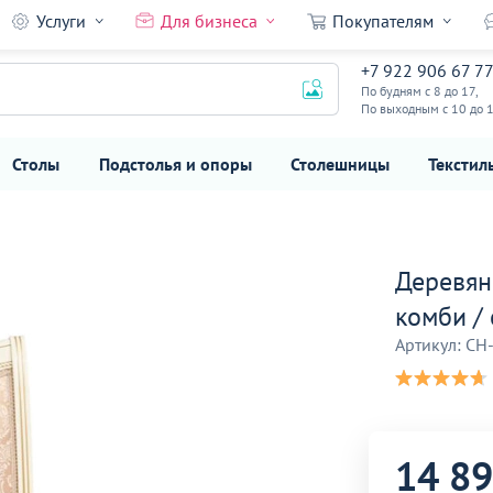
Услуги
Для бизнеса
Покупателям
мби /
+7 922 906 67 7
14 890
₽
По будням с 8 до 17,
По выходным с 10 до 
Столы
Подстолья и опоры
Столешницы
Текстил
Деревян
комби /
Артикул: CH
14 8