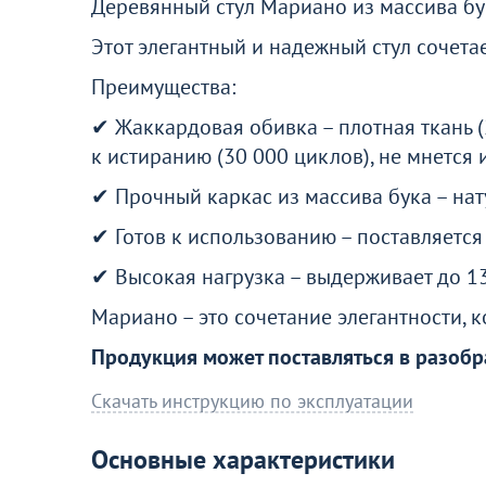
Деревянный стул Мариано из массива бу
Перейдите, чтобы узнать подробнос
Этот элегантный и надежный стул сочета
Преимущества:
Больше не показывать это окн
✔ Жаккардовая обивка – плотная ткань (
к истиранию (30 000 циклов), не мнется 
✔ Прочный каркас из массива бука – нат
✔ Готов к использованию – поставляется
✔ Высокая нагрузка – выдерживает до 13
Мариано – это сочетание элегантности, 
Продукция может поставляться в разобр
Скачать инструкцию по эксплуатации
Основные характеристики