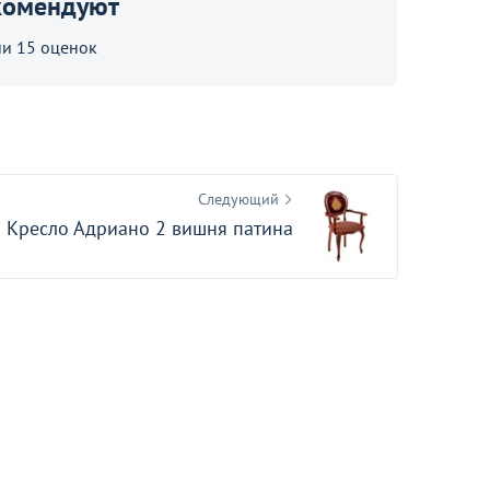
комендуют
Оптовая цена
Стол уличный Бистро
и 15 оценок
30
Следующий
Кресло Адриано 2 вишня патина