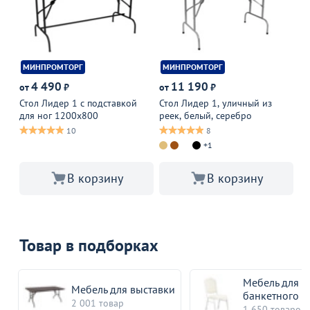
МИНПРОМТОРГ
МИНПРОМТОРГ
М
4 490
11 190
от
₽
от
₽
от
Стол Лидер 1 с подставкой
Стол Лидер 1, уличный из
Ст
для ног 1200x800
реек, белый, серебро
ре
10
8
+1
В корзину
В корзину
Товар в подборках
Мебель для
Мебель для выставки
банкетного з
2 001 товар
1 650 товаров