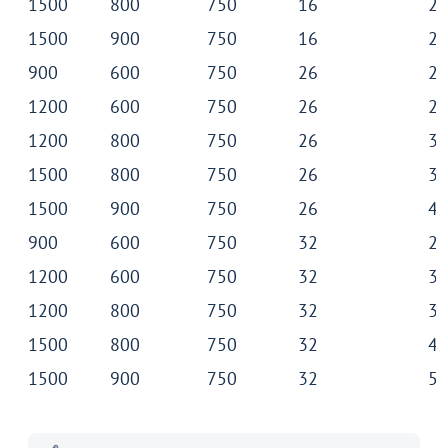
1500
800
750
16
27
Акции для вас
1500
900
750
16
29
900
600
750
26
22
1200
600
750
26
26
1200
800
750
26
33
Пожизненная
1500
800
750
26
39
гарантия
на стулья ХИТ 20/25!
Перейдите, чтобы узнать
1500
900
750
26
43
подробности
900
600
750
32
25
1200
600
750
32
31
Больше не показывать это окно
1200
800
750
32
38
1500
800
750
32
46
1500
900
750
32
51