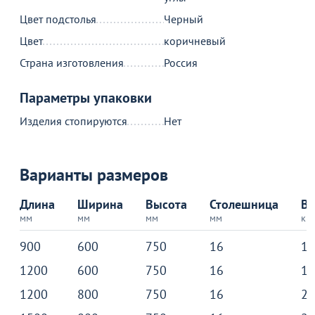
Цвет подстолья
Черный
Цвет
коричневый
Страна изготовления
Россия
Товар в корзине
Параметры упаковки
Изделия стопируются
Нет
Стол Лидер 1 с подставкой для ног 1500x900
4 990
от
₽
Варианты размеров
Продолжить покупки
Длина
Ширина
Высота
Столешница
Ве
мм
мм
мм
мм
кг
В корзине
900
600
750
16
16
1200
600
750
16
19
С этим товаром покупают
1200
800
750
16
23