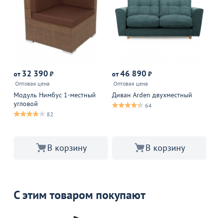
32 390
46 890
от
₽
от
₽
от
Оптовая цена
Оптовая цена
Оп
Модуль Нимбус 1-местный
Диван Arden двухместный
Ди
угловой
64
82
В корзину
В корзину
С этим товаром покупают