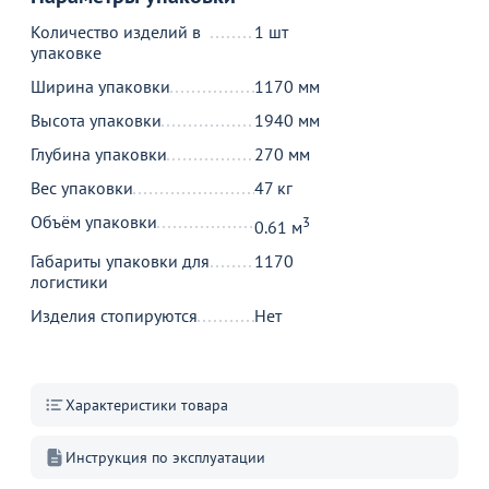
Количество изделий в
1 шт
упаковке
МИНПРОМТОРГ
Ширина упаковки
1170 мм
10 190
6 740
5
от
₽
от
₽
Высота упаковки
1940 мм
Оптовая цена
7 050 ₽
С
Глубина упаковки
270 мм
1
Компьютерный стол Ньюарк,
Стол Лидер 3, Д1800 мм,
М
венге, столешница дуб
венге, белый
Вес упаковки
47 кг
г
молочный
40
7
В
Объём упаковки
3
+4
0.61 м
Габариты упаковки для
1170
В корзину
В корзину
логистики
Изделия стопируются
Нет
Акции для вас
Характеристики товара
Инструкция по эксплуатации