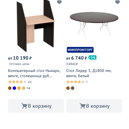
МИНПРОМТОРГ
10 190
6 740
2
5
от
₽
от
₽
Оптовая цена
7 050 ₽
Ст
10
Компьютерный стол Ньюарк,
Стол Лидер 3, Д1800 мм,
МД
венге, столешница дуб
венге, белый
гл
молочный
40
7
В 
+4
В корзину
В корзину