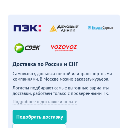
Пожизненная
гарантия
на стулья ХИТ 20/25!
Перейдите, чтобы узнать
подробности
Больше не показывать это окно
Доставка по России и СНГ
Самовывоз, доставка почтой или транспортными
компаниями. В Москве можно заказать курьера.
Логисты подбирают самые выгодные варианты
доставки, работаем только с проверенными ТК.
Подробнее о доставке и оплате
Подобрать доставку