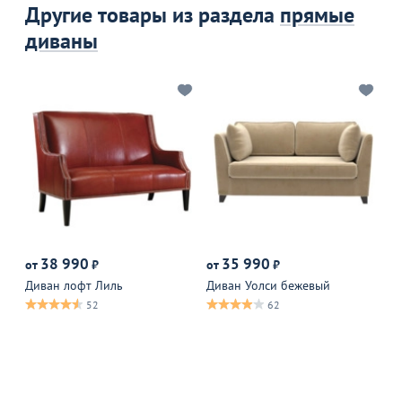
Другие товары из раздела
прямые
диваны
38 990
35 990
4
от
₽
от
₽
Оп
Диван лофт Лиль
Диван Уолси бежевый
Ди
52
62