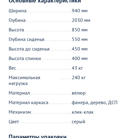
Основные характеристики
Товар в корзине
Ширина
940 мм
Глубина
2030 мм
Диван прямой Кассель велюр серый
Высота
850 мм
51 590
от
₽
Глубина сиденья
550 мм
Высота до сиденья
450 мм
Высота спинки
400 мм
Продолжить покупки
Вес
43 кг
В корзине
Максимальная
240 кг
нагрузка
Материал
велюр
С этим товаром покупают
Материал каркаса
фанера, дерево, ДСП
Механизм
клик-клак
Цвет
серый
Параметры упаковки