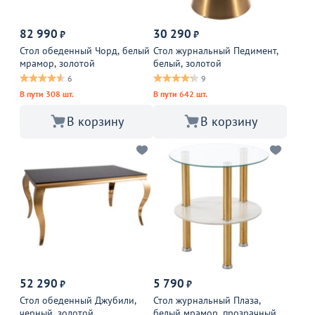
82 990
30 290
₽
₽
Стол обеденный Чорд, белый
Стол журнальный Педимент,
мрамор, золотой
белый, золотой
6
9
В пути 308 шт.
В пути 642 шт.
В корзину
В корзину
52 290
5 790
₽
₽
Стол обеденный Джубили,
Стол журнальный Плаза,
черный, золотой
белый мрамор, прозрачный,