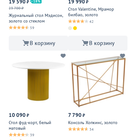
19 590
19 990
18
₽
₽
23 700 ₽
Стол Valentine, Мрамор
билбао, золото
Журнальный стол Мэдисон,
золото со стеклом
42
59
В корзину
В корзину
10 090
7 790
₽
₽
Стол фуд-корт, белый
Консоль Хопкинс, золото
матовый
34
39