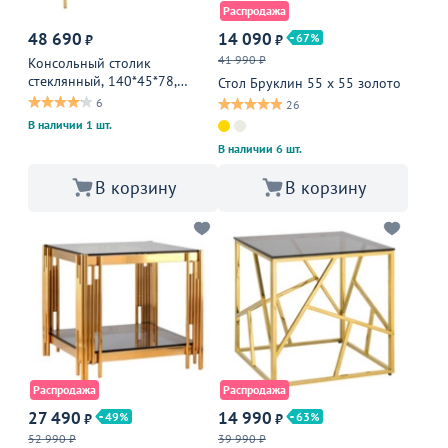
Распродажа
48 690
14 090
67
₽
₽
41 990 ₽
Консольный столик
стеклянный, 140*45*78,
Стол Бруклин 55 х 55 золото
нержавеющая сталь, золото
6
26
В наличии 1 шт.
В наличии 6 шт.
В корзину
В корзину
Распродажа
Распродажа
27 490
14 990
49
63
₽
₽
52 990 ₽
39 990 ₽