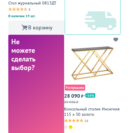
Стол журнальный 0813ДТ
8
В наличии 19 шт.
В корзину
Не
можете
сделать
выбор?
Распродажа
28 090
54
₽
59 990 ₽
Консольный столик Инсигния
115 х 30 золото
26