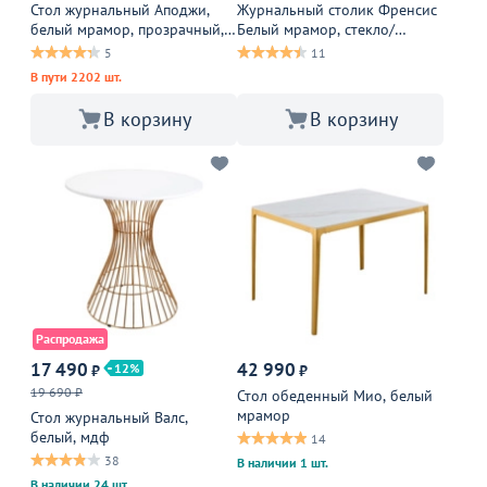
Стол журнальный Аподжи,
Журнальный столик Френсис
белый мрамор, прозрачный,
Белый мрамор, стекло/
золотой
золотой каркас
5
11
В пути 2202 шт.
В корзину
В корзину
Распродажа
17 490
42 990
12
₽
₽
19 690 ₽
Стол обеденный Мио, белый
мрамор
Стол журнальный Валс,
белый, мдф
14
38
В наличии 1 шт.
В наличии 24 шт.