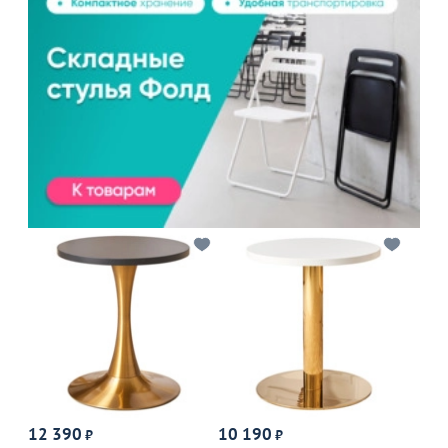
12 390
10 190
₽
₽