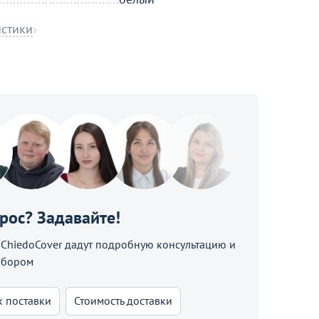
истики
прос? Задавайте!
hiedoCover дадут подробную консультацию и
ыбором
к поставки
Стоимость доставки