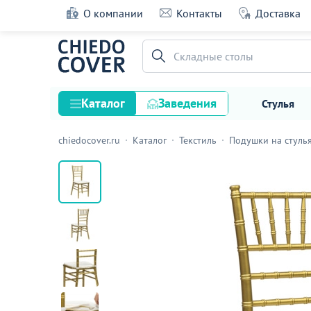
О компании
Контакты
Доставка
Подушка 01 для стула Кьявари, журавинка
белая гладь, 2см
Складные столы
11 оценок
Каталог
Заведения
Стулья
chiedocover.ru
Каталог
Текстиль
Подушки на стуль
Стулья
Столы
Подстолья и опоры
Столешницы
Текстиль
Кресла
Диваны