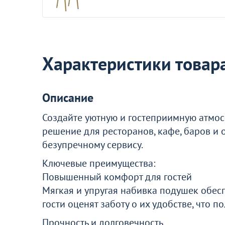
5 690 ₽
Оптовая цена
Стул Кьявари пластиковый НЬЮ,
черный, глянцевый
317
Характеристики товар
+2
Описание
Создайте уютную и гостеприимную атмос
Акции для вас
решение для ресторанов, кафе, баров и 
безупречному сервису.
Ключевые преимущества:
Повышенный комфорт для гостей
Мягкая и упругая набивка подушек обес
гости оценят заботу о их удобстве, что 
Бесплатная подушка к каждому
Прочность и долговечность
стулу «Кьявари»!🎉