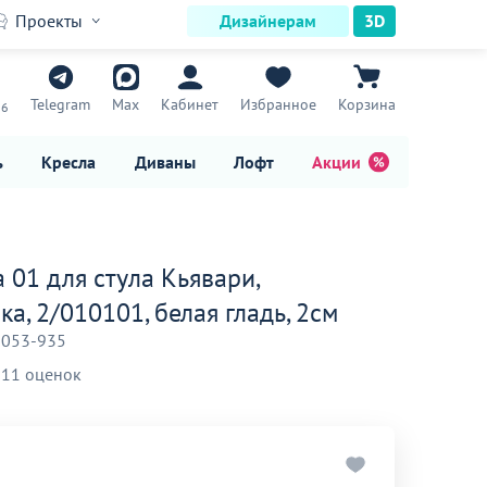
Проекты
Дизайнерам
3D
7
Telegram
Max
Кабинет
Избранное
Корзина
16
ь
Кресла
Диваны
Лофт
Акции
 01 для стула Кьявари,
а, 2/010101, белая гладь, 2см
-053-935
11 оценок