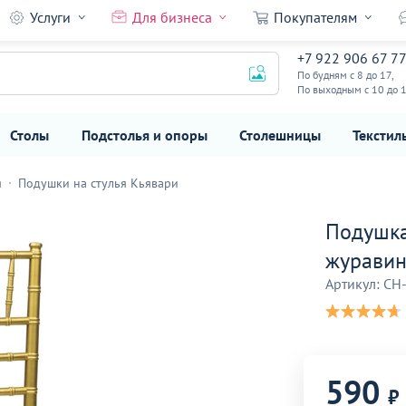
Услуги
Для бизнеса
Покупателям
, 2/010101,
+7 922 906 67 7
590
₽
По будням с 8 до 17,
По выходным с 10 до 
Столы
Подстолья и опоры
Столешницы
Текстил
я
Подушки на стулья Кьявари
Подушка
журавинк
Артикул: CH
590
₽