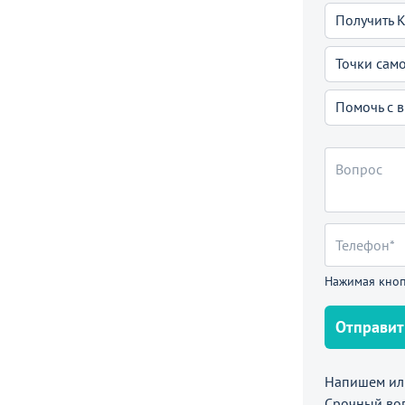
Получить 
Точки сам
Помочь с 
Нажимая кноп
Отправит
Напишем или
Срочный во