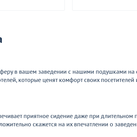
5 790 ₽
Оптовая цена
Стул Кьявари Титан, деревянный
Стул Кьявари Диамант
316
Прозрачный, пластиковый
+8
329
а
В наличии 420 шт.
феру в вашем заведении с нашими подушками на с
отелей, которые ценят комфорт своих посетителей 
печивает приятное сидение даже при длительном 
положительно скажется на их впечатлении о заведен