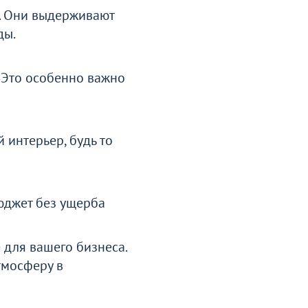
. Они выдерживают
ды.
. Это особенно важно
интерьер, будь то
юджет без ущерба
 для вашего бизнеса.
тмосферу в