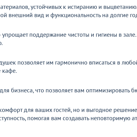
ти
атериалов, устойчивых к истиранию и выцветанию
вой внешний вид и функциональность на долгие го
о
о упрощает поддержание чистоты и гигиены в зале
.
ушек позволяет им гармонично вписаться в любой 
 кафе.
ля бизнеса, что позволяет вам оптимизировать б
 комфорт для ваших гостей, но и выгодное решение
оступность, помогая вам создавать неповторимую а