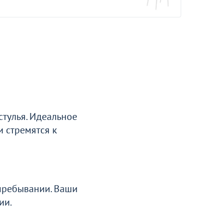
Оптовая цена
Стул Кьявари Пламя, деревянный
330
+8
тулья. Идеальное
и стремятся к
пребывании. Ваши
ии.