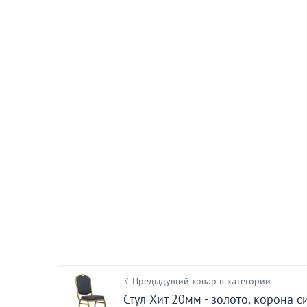
Подушка 01 дл
белая гладь, 
590
от
₽
С этим товаром покупают
Распродажа
Предыдущий товар в категории
4 990
13
от
₽
Стул Хит 20мм - золото, корона с