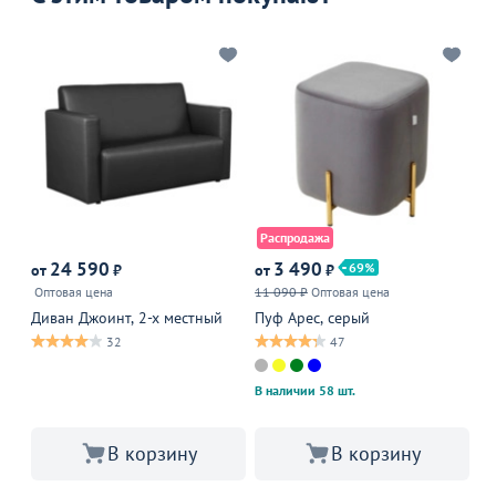
Распродажа
24 590
3 490
69
от
₽
от
₽
от
Оптовая цена
11 090 ₽
Оптовая цена
Оп
Диван Джоинт, 2-х местный
Пуф Арес, серый
Ст
пы
32
47
В 
В наличии 58 шт.
В корзину
В корзину