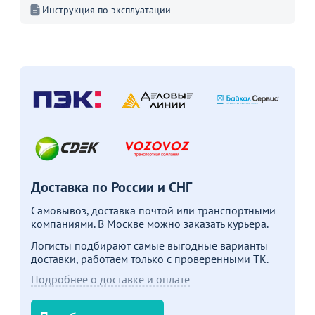
Инструкция по эксплуатации
Распродажа
24 590
3 490
69
от
₽
от
₽
о
Оптовая цена
11 090 ₽
Оптовая цена
Диван Джоинт, 2-х местный
Пуф Арес, серый
С
п
32
47
В
В наличии 58 шт.
В корзину
В корзину
Доставка по России и СНГ
Самовывоз, доставка почтой или транспортными
компаниями. В Москве можно заказать курьера.
Акции для вас
Логисты подбирают самые выгодные варианты
доставки, работаем только с проверенными ТК.
Подробнее о доставке и оплате