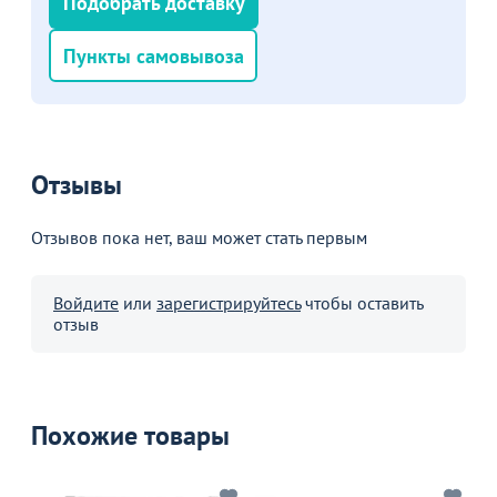
Подобрать доставку
Пожизненная
гарантия
Пункты самовывоза
на стулья ХИТ 20/25!
Перейдите, чтобы узнать
подробности
Больше не показывать это окно
Отзывы
Отзывов пока нет, ваш может стать первым
Войдите
или
зарегистрируйтесь
чтобы оставить
отзыв
Похожие товары