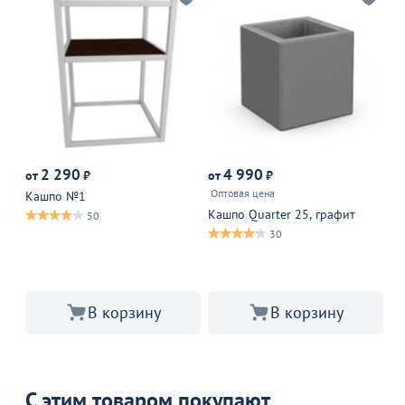
2 290
4 990
от
₽
от
₽
от
Оптовая цена
Оп
Кашпо №1
Кашпо Quarter 25, графит
Фи
50
De
30
В корзину
В корзину
С этим товаром покупают