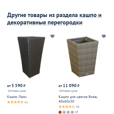
Другие товары из раздела
кашпо и
декоративные перегородки
5 590
11 090
от
₽
от
₽
от
Оптовая цена
Оптовая цена
Оп
Кашпо Люкс
Кашпо для цветов Вояж,
Фи
40х60х30
De
41
30
+7