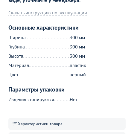
виде, уточняйте у менеджера.
Товар в корзине
Скачать инструкцию по эксплуатации
Основные характеристики
Кашпо Dekollete Clasico 30
Ширина
5 390
300 мм
от
₽
Глубина
300 мм
Высота
300 мм
Продолжить покупки
Материал
пластик
Цвет
черный
В корзине
Параметры упаковки
С этим товаром покупают
Изделия стопируются
Нет
Характеристики товара