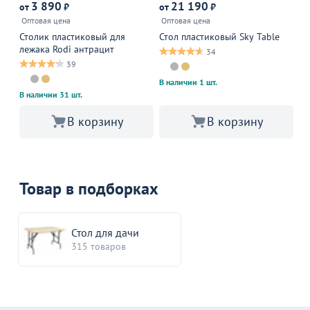
3 890
21 190
от
₽
от
₽
от
Оптовая цена
Оптовая цена
Оп
Столик пластиковый для
Стол пластиковый Sky Table
Ст
лежака Rodi антрацит
те
34
39
В наличии 1 шт.
В наличии 31 шт.
В корзину
В корзину
Товар в подборках
Стол для дачи
315 товаров