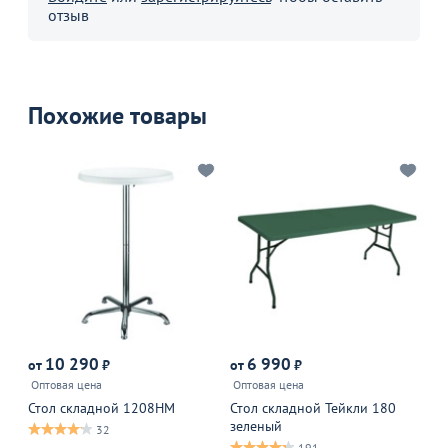
отзыв
Похожие товары
10 290
6 990
от
₽
от
₽
от
Оптовая цена
Оптовая цена
Оп
Стол складной 1208НМ
Стол складной Тейкли 180
Ст
зеленый
пр
32
191