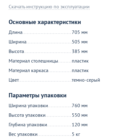
Продолжить покупки
Скачать инструкцию по эксплуатации
В корзине
Основные характеристики
Длина
705 мм
С этим товаром покупают
Ширина
505 мм
Высота
385 мм
Материал столешницы
пластик
Акции для вас
Материал каркаса
пластик
Цвет
темно-серый
Параметры упаковки
Пожизненная
Ширина упаковки
760 мм
гарантия
Высота упаковки
550 мм
на стулья ХИТ 20/25!
Перейдите, чтобы узнать
подробности
Глубина упаковки
120 мм
Вес упаковки
5 кг