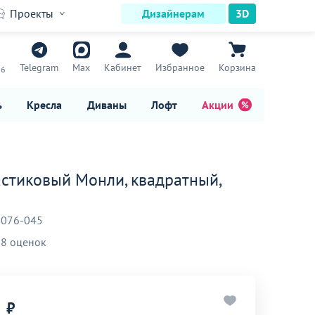
Проекты
Дизайнерам
3D
7
Telegram
Max
Кабинет
Избранное
Корзина
16
ь
Кресла
Диваны
Лофт
Акции
астиковый Монли, квадратный,
-076-045
8 оценок
₽