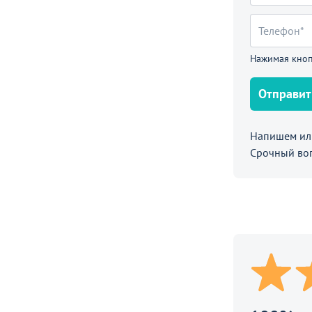
Нажимая кноп
е
Отправит
Напишем или
стиковый Монли, квадратный, белый
Срочный во
П
ают