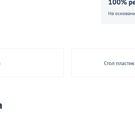
100% р
На основани
й
Стол пласти
робности
о окно
а