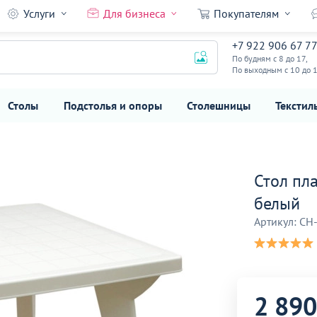
Услуги
Для бизнеса
Покупателям
лый
+7 922 906 67 7
2 890
₽
По будням с 8 до 17,
По выходным с 10 до 
Столы
Подстолья и опоры
Столешницы
Текстил
Стол пл
белый
Артикул: CH
2 890