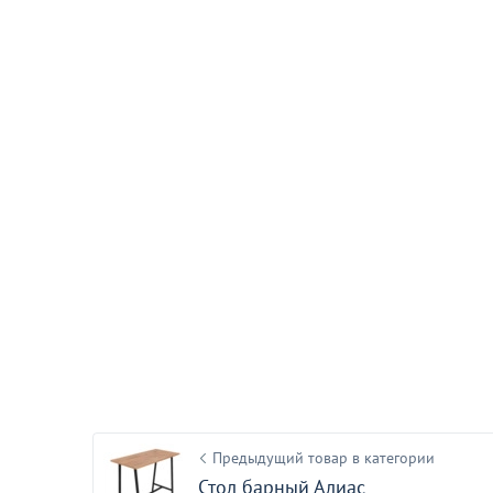
Товар в корзин
Стол бар
18 9
от
С этим товаром покуп
Предыдущий товар в категории
Стол барный Алиас