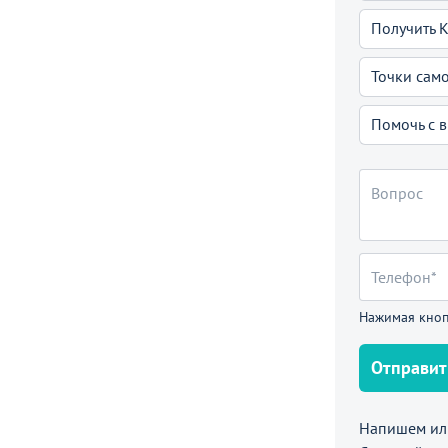
Получить 
Точки сам
Помочь с 
Нажимая кноп
Отправит
Напишем или