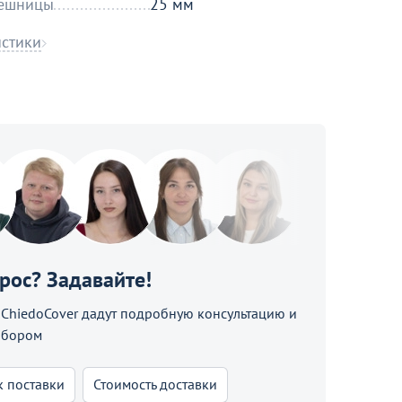
лешницы
25 мм
истики
прос? Задавайте!
hiedoCover дадут подробную консультацию и
ыбором
к поставки
Стоимость доставки