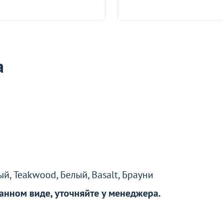
а
робности
о окно
й, Teakwood, Белый, Basalt, Брауни
анном виде, уточняйте у менеджера.