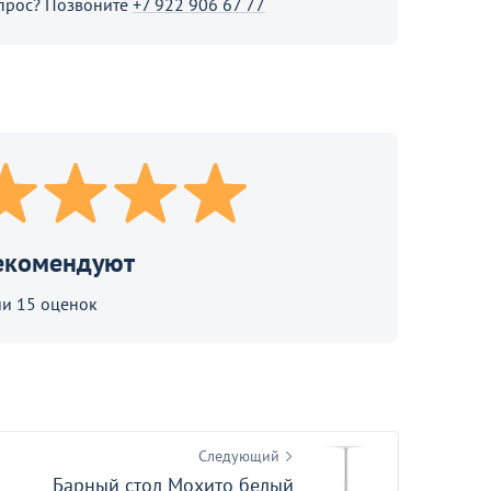
прос? Позвоните
+7 922 906 67 77
В корзине
екомендуют
родолжить покупки
и 15 оценок
Следующий
Барный стол Мохито белый