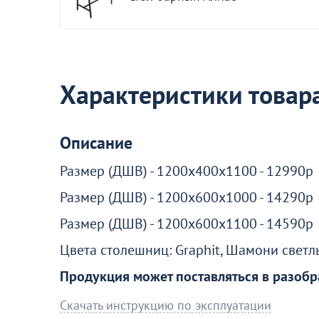
Акции для вас
Характеристики товар
Описание
Пожизненная гарантия
на стулья ХИТ 20/25!
Размер (ДШВ) - 1200x400x1100 - 12990р
Перейдите, чтобы узнать под
Размер (ДШВ) - 1200x600x1000 - 14290р
Размер (ДШВ) - 1200x600x1100 - 14590р
Больше не показывать эт
Цвета столешниц: Graphit, Шамони светлы
Продукция может поставляться в разобр
Скачать инструкцию по эксплуатации