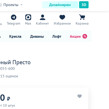
Проекты
Дизайнерам
3D
7
Telegram
Max
Кабинет
Избранное
Корзина
16
ь
Кресла
Диваны
Лофт
Акции
рный Престо
-055-600
15 оценок
90
₽
от 10 штук