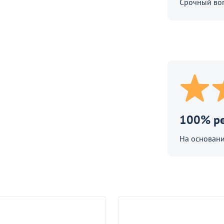
Срочный во
е
ный Престо
100% р
90
₽
П
На основани
ают