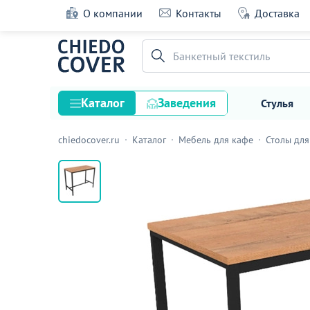
О компании
Контакты
Доставка
Стол барный Престо
Банкетный текстиль
15 оценок
Каталог
Заведения
Стулья
chiedocover.ru
Каталог
Мебель для кафе
Столы для
Стулья
Столы
Подстолья и опоры
Столешницы
Текстиль
Кресла
Диваны