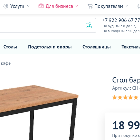
Услуги
Для бизнеса
Покупателям
+7 922 906 67 7
18 990
₽
По будням с 8 до 17,
По выходным с 10 до 
Столы
Подстолья и опоры
Столешницы
Текстил
 кафе
Стол ба
Артикул: CH
18 9
При покупке 