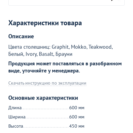
Характеристики товара
Описание
Товар в корзине
Цвета столешниц: Graphit, Mokko, Teakwood,
Белый, Ivory, Basalt, Брауни
Продукция может поставляться в разобранном
Стол журнальный круглый MAGIC 600
виде, уточняйте у менеджера.
8 290
от
₽
Скачать инструкцию по эксплуатации
Продолжить покупки
Основные характеристики
Длина
600 мм
В корзине
Ширина
600 мм
Высота
450 мм
С этим товаром покупают