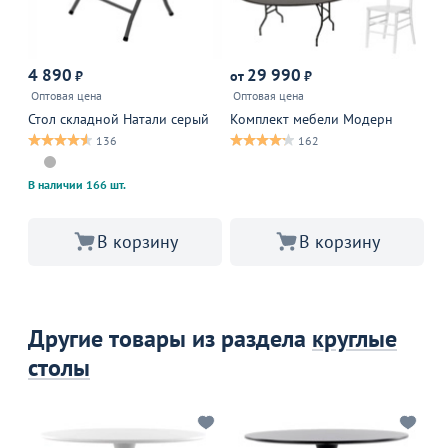
4 890
29 990
₽
от
₽
от
Оптовая цена
Оптовая цена
Оп
Стол складной Натали серый
Комплект мебели Модерн
Ст
136
162
В 
В наличии 166 шт.
В корзину
В корзину
Другие товары из раздела
круглые
столы