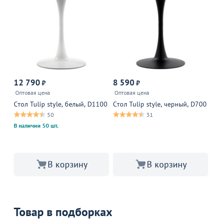
Р
12 790
8 590
₽
₽
от
Оптовая цена
Оптовая цена
11
Cтол Tulip style, белый, D1100
Cтол Tulip style, черный, D700
Ст
50
31
В наличии 50 шт.
В 
В 
В корзину
В корзину
Товар в подборках