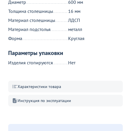
Диаметр
600 мм
Толщина столешницы
16 мм
Акции для вас
Материал столешницы
ЛДСП
Материал подстолья
металл
Форма
Круглая
Параметры упаковки
Пожизненная
гарантия
Изделия стопируются
Нет
на стулья ХИТ 20/25!
Перейдите, чтобы узнать
подробности
Характеристики товара
Больше не показывать это окно
Инструкция по эксплуатации