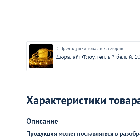
23 990 ₽
Оптовая цена
Светодиодный подвесной
светильник V5050-1PL Solumn
34
В наличии 2 шт.
Предыдущий товар в категории
Дюралайт Флоу, теплый белый, 1
Акции для вас
Характеристики товар
Описание
Пожизненная гарантия
Продукция может поставляться в разобр
на стулья ХИТ 20/25!