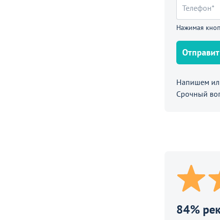
кл, прозрачный провод, теплый белый, с
0 м
Нажимая кноп
Отправит
Напишем или
Срочный во
Распродажа
84% ре
186 290
4 790
28
от
₽
₽