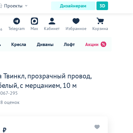
Проекты
Дизайнерам
3D
7
Telegram
Max
Кабинет
Избранное
Корзина
16
ь
Кресла
Диваны
Лофт
Акции
а Твинкл, прозрачный провод,
белый, с мерцанием, 10 м
-067-295
8 оценок
₽