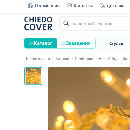
О компании
Контакты
Доставка
Гирлянда Твинкл, прозрачный провод, те
с мерцанием, 10 м
Банкетный текстиль
8 оценок
Каталог
Заведения
Стулья
chiedocover.ru
Каталог
Подборки
Новый Год
Гир
Стулья
Столы
Подстолья и опоры
Столешницы
Текстиль
Кресла
Диваны