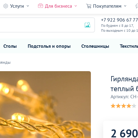
Услуги
Для бизнеса
Покупателям
плый белый,
+7 922 906 67 7
2 690
₽
По будням с 8 до 17,
По выходным с 10 до 
Столы
Подстолья и опоры
Столешницы
Текстил
лянды
Гирлянд
теплый 
Артикул: CH
2 690