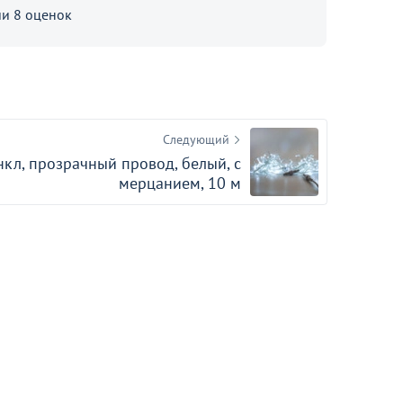
и 8 оценок
Ель Палисандр стекло, 230
12
Следующий
нкл, прозрачный провод, белый, с
мерцанием, 10 м