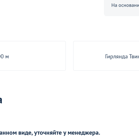
На основани
6 590 ₽
Ель Черный Кристалл пластик,
210
Бра Тиана Еверли, золотой
11
12
В наличии 148 шт.
00 м
Гирлянда Тви
а
анном виде, уточняйте у менеджера.