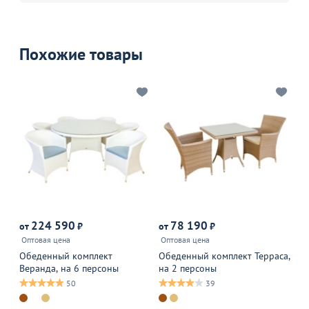
Похожие товары
224 590
78 190
от
₽
от
₽
от
Оптовая цена
Оптовая цена
Оп
Обеденный комплект
Обеденный комплект Терраса,
Ко
Веранда, на 6 персоны
на 2 персоны
ст
50
39
В 