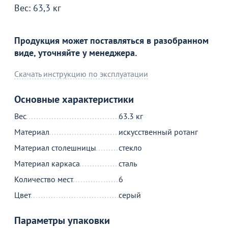
Вес: 63,3 кг
Продолжить покупки
Продукция может поставляться в разобранном
виде, уточняйте у менеджера.
В корзине
Скачать инструкцию по эксплуатации
С этим товаром покупают
Основные характеристики
Вес
63.3 кг
Материал
искусственный ротанг
Материал столешницы
стекло
Материал каркаса
сталь
Количество мест
6
Распродажа
Распродажа
Цвет
серый
1 190
2 490
28
38
от
₽
от
₽
о
1 650 ₽
Параметры упаковки
3 990 ₽
5