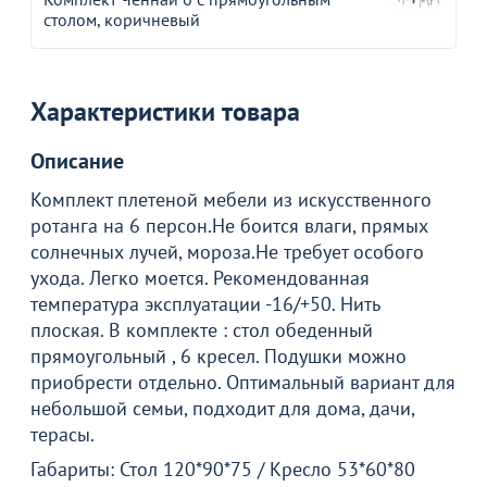
столом, коричневый
Характеристики товара
Описание
Комплект плетеной мебели из искусственного
ротанга на 6 персон.Не боится влаги, прямых
солнечных лучей, мороза.Не требует особого
ухода. Легко моется. Рекомендованная
температура эксплуатации -16/+50. Нить
плоская. В комплекте : стол обеденный
прямоугольный , 6 кресел. Подушки можно
Товар в корзине
приобрести отдельно. Оптимальный вариант для
небольшой семьи, подходит для дома, дачи,
Комплект Ченнаи 6 с прямоугольным столом,
терасы.
серый
Габариты: Стол 120*90*75 / Кресло 53*60*80
73 690
₽