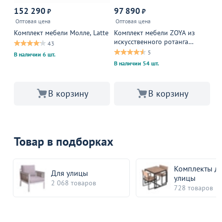
152 290
97 890
₽
₽
от
Оптовая цена
Оптовая цена
Оп
Комплект мебели Молле, Latte
Комплект мебели ZOYA из
На
искусственного ротанга
43
(серый)
5
В наличии 6 шт.
В наличии 54 шт.
В корзину
В корзину
Товар в подборках
Комплекты д
Для улицы
улицы
2 068 товаров
728 товаров