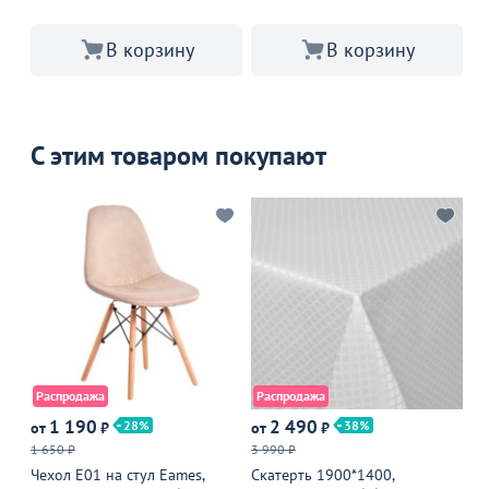
В корзину
В корзину
С этим товаром покупают
Распродажа
Распродажа
Р
1 190
2 490
28
38
от
₽
от
₽
от
1 650 ₽
3 990 ₽
5 
Чехол Е01 на стул Eames,
Скатерть 1900*1400,
Мя