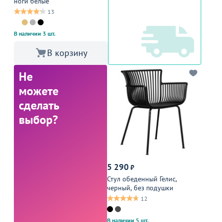
ноги белые
13
В наличии 3 шт.
В корзину
Не
можете
сделать
выбор?
5 290
₽
Стул обеденный Гелис,
черный, без подушки
12
В наличии 5 шт.