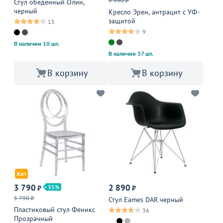
9 990 ₽
Стул обеденный Олин,
черный
Кресло Эрен, антрацит с УФ-
защитой
15
9
В наличии 10 шт.
В наличии 37 шт.
В корзину
В корзину
Хит
3 790
2 890
35
₽
₽
5 790 ₽
Стул Eames DAR черный
Пластиковый стул Феникс
36
Прозрачный