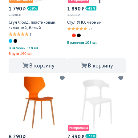
1 790
1 890
39
48
₽
₽
2 890 ₽
3 590 ₽
Стул Фолд, пластиковый,
Стул УНО, черный
складной, белый
32
5
В наличии 108 шт.
В наличии 518 шт.
В пути 190 шт.
В корзину
В корзину
Распродажа
6 290
2 390
73
₽
₽