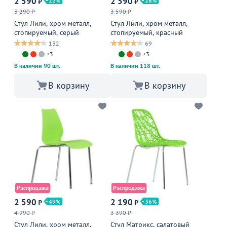
2 590
2 590
22
28
₽
₽
3 290 ₽
3 590 ₽
Стул Лили, хром металл,
Стул Лили, хром металл,
стопируемый, серый
стопируемый, красный
132
69
+3
+3
В наличии 90 шт.
В наличии 118 шт.
В корзину
В корзину
Распродажа
Распродажа
2 590
2 190
49
36
₽
₽
4 990 ₽
3 390 ₽
Стул Лили, хром металл,
Стул Матрикс, салатовый