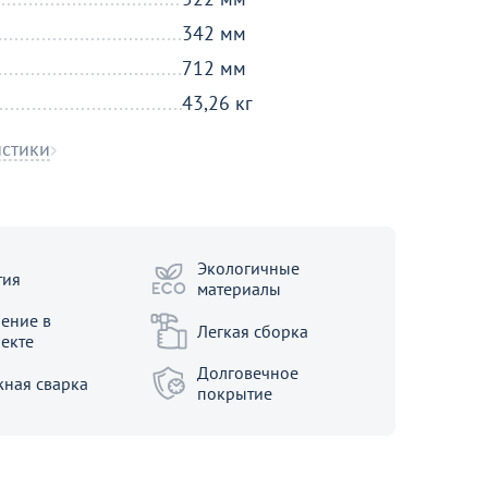
342 мм
712 мм
43,26 кг
истики
Экологичные
тия
материалы
ение в
Легкая сборка
екте
Долговечное
ная сварка
покрытие