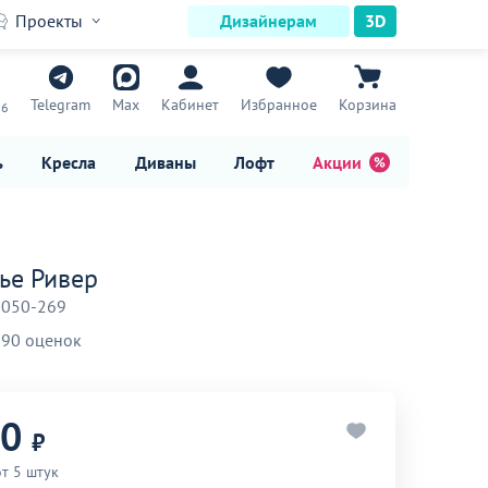
Проекты
Дизайнерам
3D
7
Telegram
Max
Кабинет
Избранное
Корзина
16
ь
Кресла
Диваны
Лофт
Акции
ье Ривер
-050-269
90 оценок
90
₽
т 5 штук