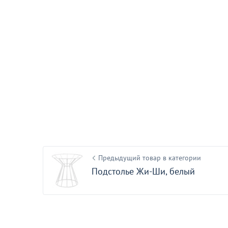
Оптовая цена
Столешница компактная Хелсинки
80*80 оранжево-коричневая
7
В наличии 9 шт.
Акции для вас
Предыдущий товар в категории
Подстолье Жи-Ши, белый
Пожизненная гарантия
на стулья ХИТ 20/25!