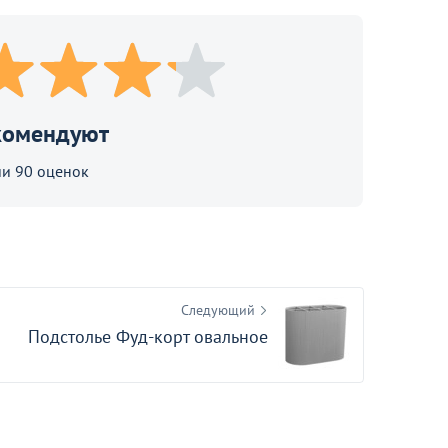
Столешница Вейв HPL, 18 мм,
Д900
13
комендуют
и 90 оценок
Следующий
Подстолье Фуд-корт овальное