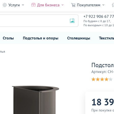
Услуги
Для бизнеса
Покупателям
+7 922 906 67 7
18 390
₽
По будням с 8 до 17,
По выходным с 10 до 
Столы
Подстолья и опоры
Столешницы
Текстил
лья
Подстол
Артикул: CH
18 3
При покупке о