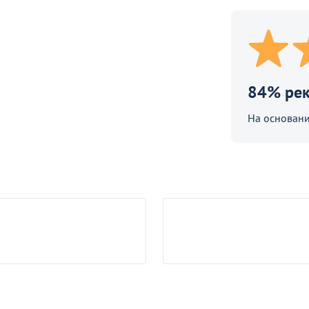
Оптовая цена
Столешница Верзалит квадратная
700х700, мраморный опиум
Столешница круглая HPL, 25 мм, с
кромкой ПВХ, D800
14
42
В наличии 50 шт.
84% ре
На основани