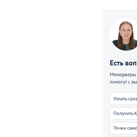
Есть во
Менеджеры C
помогут с в
Узнать сро
Получить 
Точки сам