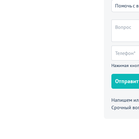
вер
Помочь с 
Нажимая кноп
Отправит
Напишем или
Срочный во
3 990
7 190
₽
₽