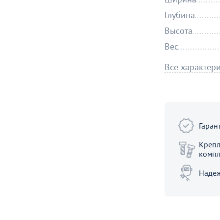
Глубина
Высота
Вес
Все характер
Гаран
Крепл
компл
Надеж