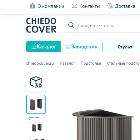
О компании
Контакты
Доставка
Подстолье Ривер
Складные столы
90 оценок
Каталог
Заведения
Стулья
chiedocover.ru
Каталог
Подстолья
Стальные подсто
Стулья
Столы
Подстолья и опоры
Столешницы
Текстиль
Кресла
Диваны