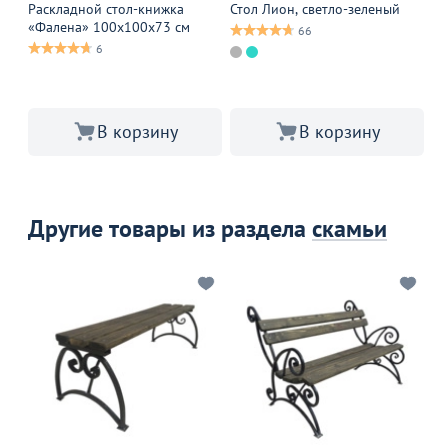
Раскладной стол-книжка
Стол Лион, светло-зеленый
Ст
«Фалена» 100х100х73 см
се
66
6
В 
В корзину
В корзину
Другие товары из раздела
скамьи