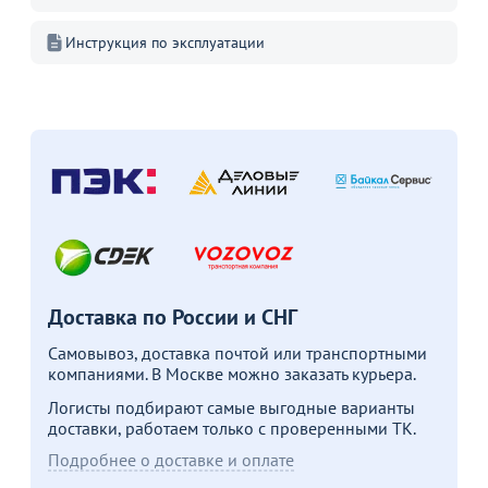
Инструкция по эксплуатации
С этим товаром покупают
Распродажа
Доставка по России и СНГ
18 490
7 990
25
от
₽
₽
Оптовая цена
10 590 ₽
Самовывоз, доставка почтой или транспортными
Раскладной стол-книжка
Стол Лион, светло-зеленый
С
компаниями. В Москве можно заказать курьера.
«Фалена» 100х100х73 см
с
66
Логисты подбирают самые выгодные варианты
6
доставки, работаем только с проверенными ТК.
В
Подробнее о доставке и оплате