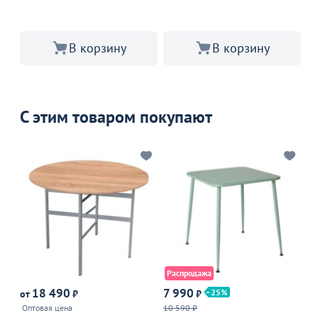
В корзину
В корзину
С этим товаром покупают
Распродажа
18 490
7 990
3
25
от
₽
₽
Оптовая цена
10 590 ₽
Оп