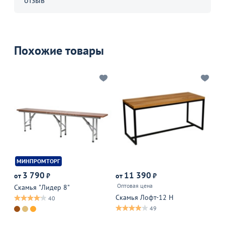
Похожие товары
МИНПРОМТОРГ
3 790
11 390
от
₽
от
₽
от
Оптовая цена
Оп
Скамья "Лидер 8"
Скамья Лофт-12 Н
Ск
40
49