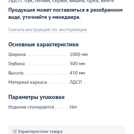
ЛДСП: бук, белый, серый, вишня, орех, венге
Продукция может поставляться в разобранном
виде, уточняйте у менеджера.
Скачать инструкцию по эксплуатации
Основные характеристики
Ширина
1000 мм
Глубина
300 мм
Товар в корзине
Высота
450 мм
Материал каркаса
ЛДСП
Скамейка ЛДСП
2 190
от
₽
Параметры упаковки
Изделия стопируются
Нет
Продолжить покупки
В корзине
Характеристики товара