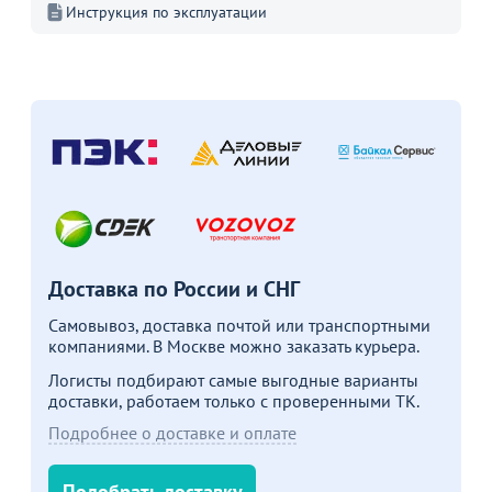
Пожизненная
Инструкция по эксплуатации
гарантия
на стулья ХИТ 20/25!
Перейдите, чтобы узнать
подробности
Больше не показывать это окно
Доставка по России и СНГ
Самовывоз, доставка почтой или транспортными
компаниями. В Москве можно заказать курьера.
Логисты подбирают самые выгодные варианты
доставки, работаем только с проверенными ТК.
Подробнее о доставке и оплате
Подобрать доставку