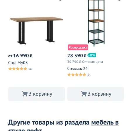
Распродажа
Р
16 990
28 390
8
от
₽
₽
от
30 790 ₽
Оптовая цена
42
Стол МА08
Стеллаж 24
Ст
36
31
В корзину
В корзину
Другие товары из раздела
мебель в
стиле лофт