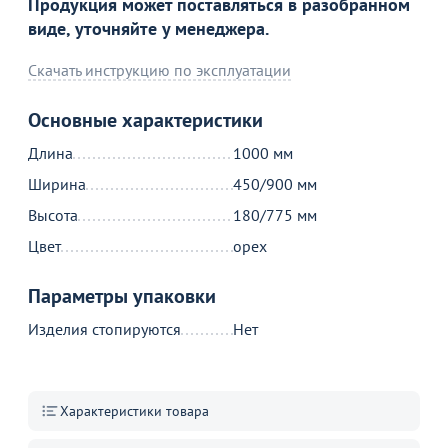
Продукция может поставляться в разобранном
Стол трансформер Фокус, орех
виде, уточняйте у менеджера.
32 190
от
₽
Скачать инструкцию по эксплуатации
Основные характеристики
Продолжить покупки
Длина
1000 мм
В корзине
Ширина
450/900 мм
Высота
180/775 мм
С этим товаром покупают
Цвет
орех
Параметры упаковки
Акции для вас
Изделия стопируются
Нет
Характеристики товара