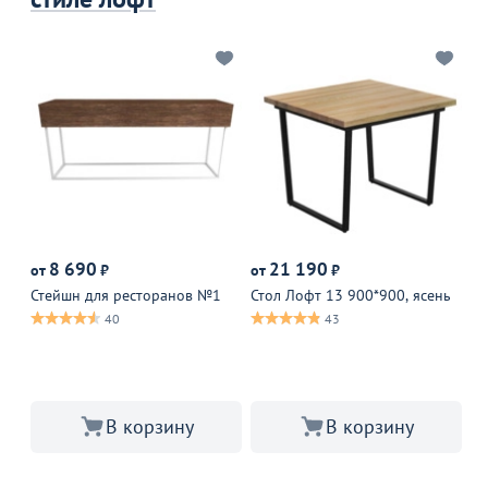
8 690
21 190
от
₽
от
₽
от
Стейшн для ресторанов №1
Стол Лофт 13 900*900, ясень
По
40
43
В корзину
В корзину