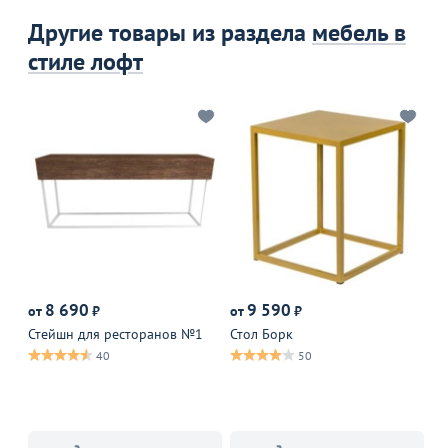
Другие товары из раздела
мебель в
стиле лофт
8 690
9 590
от
₽
от
₽
от
Стейшн для ресторанов №1
Стол Борк
По
40
50