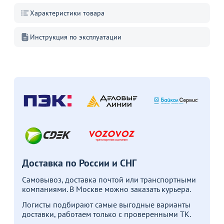
Характеристики товара
Пожизненная
гарантия
на стулья ХИТ 20/25!
Инструкция по эксплуатации
Перейдите, чтобы узнать
подробности
Больше не показывать это окно
Доставка по России и СНГ
Самовывоз, доставка почтой или транспортными
компаниями. В Москве можно заказать курьера.
Логисты подбирают самые выгодные варианты
доставки, работаем только с проверенными ТК.