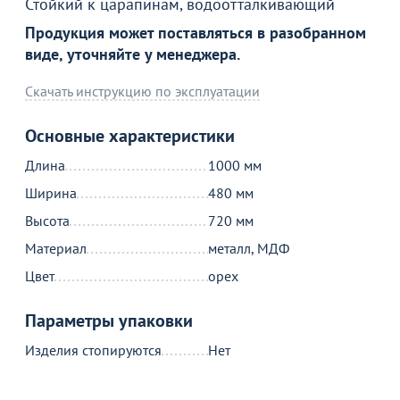
Товар в корзине
Стойкий к царапинам, водоотталкивающий
Продукция может поставляться в разобранном
Стол письменный Опора, орех
виде, уточняйте у менеджера.
7 790
от
₽
Скачать инструкцию по эксплуатации
Основные характеристики
Продолжить покупки
Длина
1000 мм
В корзине
Ширина
480 мм
Высота
720 мм
С этим товаром покупают
Материал
металл, МДФ
Цвет
орех
Параметры упаковки
Акции для вас
Изделия стопируются
Нет