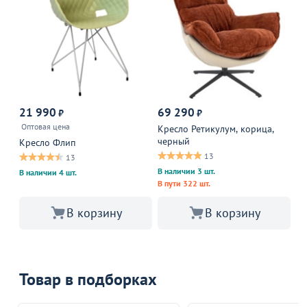
21 990
69 290
1
₽
₽
Оптовая цена
Кресло Ретикулум, корица,
Кр
черный
Кресло Флип
13
13
В наличии 3 шт.
В наличии 4 шт.
В пути 322 шт.
В корзину
В корзину
Товар в подборках