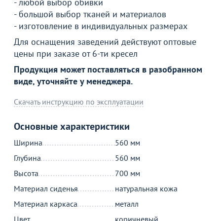
- любой выбор обивки
Спа, каркас бронза
- большой выбор тканей и материалов
24 790
₽
- изготовление в индивидуальных размерах
Для оснащения заведений действуют оптовые
цены при заказе от 6-ти кресел
Продолжить покупки
Продукция может поставляться в разобранном
В корзине
виде, уточняйте у менеджера.
Скачать инструкцию по эксплуатации
С этим товаром покупают
Основные характеристики
Ширина
560 мм
Глубина
560 мм
Высота
700 мм
Материал сиденья
натуральная кожа
Материал каркаса
металл
Распродажа
Цвет
коричневый