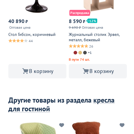
Распродажа
40 890
8 590
1
12
₽
₽
Оптовая цена
9 690 ₽
Оптовая цена
Ст
че
Стол Гибсон, коричневый
Журнальный столик Эрвел,
металл, бежевый
44
26
В 
+1
В пути 74 шт.
В корзину
В корзину
Другие товары из раздела
кресла
для гостиной