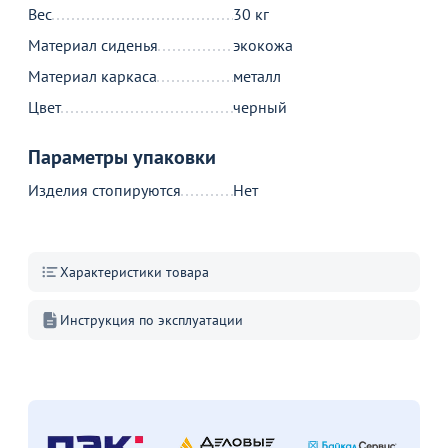
Вес
30 кг
13 890
1 090
от
₽
от
₽
о
Материал сиденья
экокожа
Оптовая цена
1
Стол Грантем
Материал каркаса
металл
Чехол на стул со спинкой
Т
47
Чилли, велюр зеленый
с
Цвет
черный
37
+6
Параметры упаковки
В корзину
В корзину
Изделия стопируются
Нет
Акции для вас
Характеристики товара
Инструкция по эксплуатации
Стулья ИЗО с
пластиковым
сиденьем
Перейдите, чтобы узнать