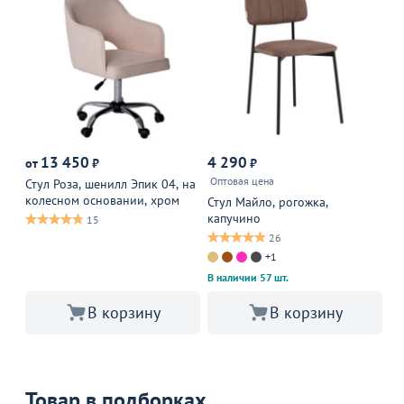
Р
13 450
4 290
8
от
₽
₽
Оптовая цена
14
Стул Роза, шенилл Эпик 04, на
колесном основании, хром
Стул Майло, рогожка,
Ст
капучино
бе
15
26
+1
В наличии 57 шт.
В 
В корзину
В корзину
Товар в подборках