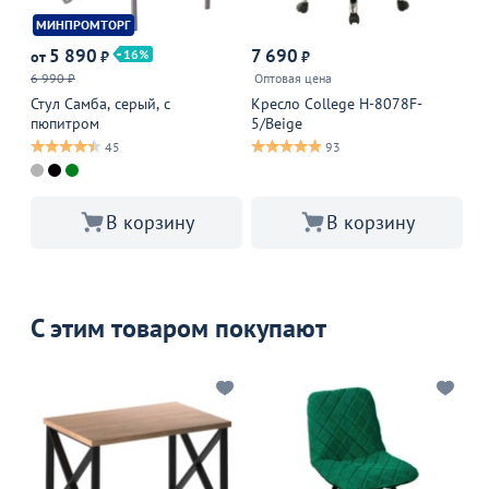
МИНПРОМТОРГ
5 890
7 690
1
16
от
₽
₽
6 990 ₽
Оптовая цена
Оп
Стул Самба, серый, с
Кресло College H-8078F-
Ст
пюпитром
5/Beige
45
93
В корзину
В корзину
С этим товаром покупают