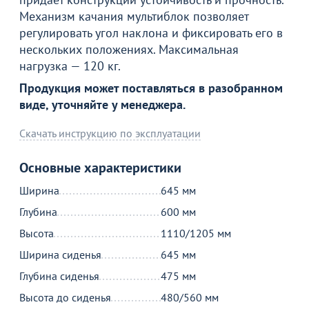
Механизм качания мультиблок позволяет
Стул Паркер ЛБ, экокожа, черный
регулировать угол наклона и фиксировать его в
36 290
₽
нескольких положениях. Максимальная
нагрузка — 120 кг.
Продукция может поставляться в разобранном
Продолжить покупки
виде, уточняйте у менеджера.
В корзине
Скачать инструкцию по эксплуатации
Основные характеристики
С этим товаром покупают
Ширина
645 мм
Глубина
600 мм
Высота
1110/1205 мм
Ширина сиденья
645 мм
Глубина сиденья
475 мм
Высота до сиденья
480/560 мм