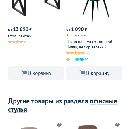
М
13 890
1 090
от
₽
от
₽
от
Оптовая цена
14
Стол Грантем
Чехол на стул со спинкой
Те
47
Чилли, велюр зеленый
ст
37
+6
В корзину
В корзину
Другие товары из раздела
офисные
стулья