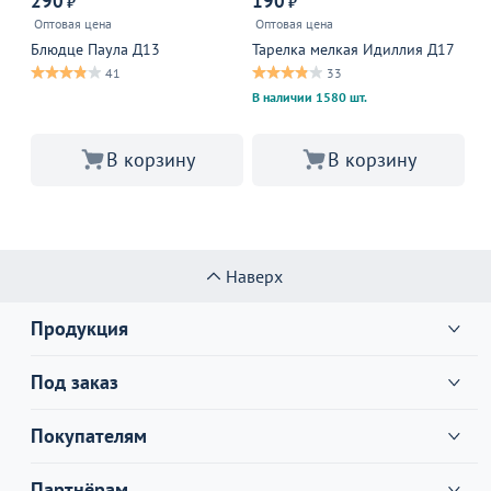
290
190
1
₽
₽
Оптовая цена
Оптовая цена
Оп
Блюдце Паула Д13
Тарелка мелкая Идиллия Д17
Та
41
33
В наличии 1580 шт.
В 
В корзину
В корзину
Наверх
Продукция
Под заказ
Покупателям
Партнёрам