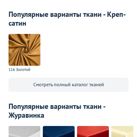
Перейдите, чтобы узнать
Перейдите, чтобы узнать
Перейдит
подробности
подробности
подробн
Популярные варианты ткани - Креп-
сатин
Больше не показывать это окно
116 Золотой
Смотреть полный каталог тканей
Популярные варианты ткани -
Журавинка