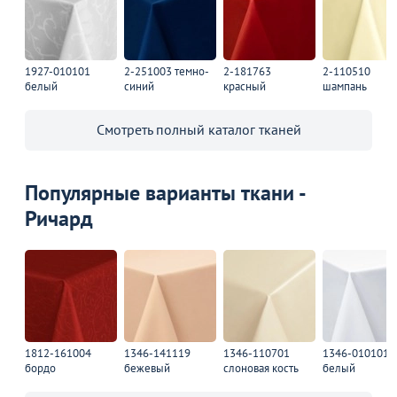
1927-010101
2-251003 темно-
2-181763
2-110510
белый
синий
красный
шампань
Смотреть полный каталог тканей
Популярные варианты ткани -
Ричард
1812-161004
1346-141119
1346-110701
1346-010101
бордо
бежевый
слоновая кость
белый