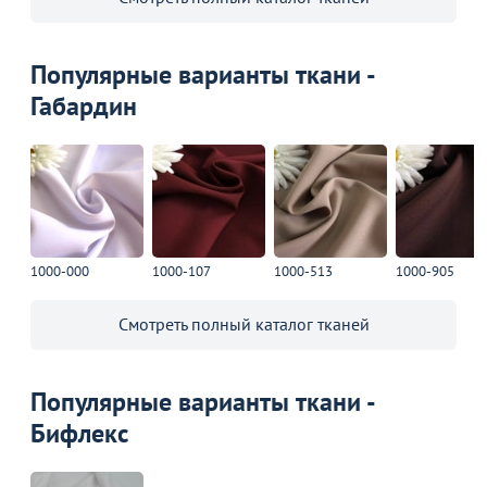
Товар в корзине
Тарелка глубокая Идиллия Д24
Популярные варианты ткани -
290
Габардин
₽
Продолжить покупки
В корзине
1000-000
1000-107
1000-513
1000-905
С этим товаром покупают
Смотреть полный каталог тканей
Популярные варианты ткани -
Бифлекс