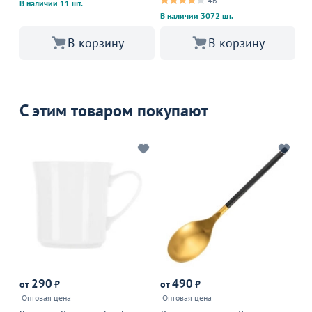
46
В наличии 11 шт.
В наличии 3072 шт.
В 
В корзину
В корзину
С этим товаром покупают
290
490
от
₽
от
₽
от
Оптовая цена
Оптовая цена
Оп